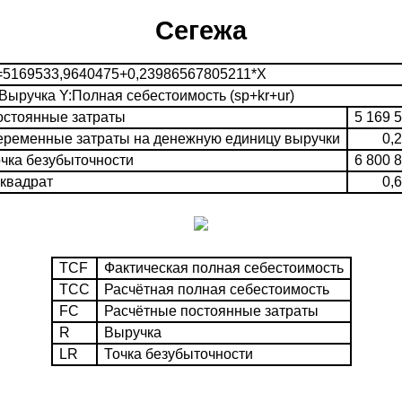
Сегежа
5169533,9640475+0,23986567805211*X
Выручка Y:Полная себестоимость (sp+kr+ur)
стоянные затраты
5 169 
ременные затраты на денежную единицу выручки
0,
чка безубыточности
6 800 
квадрат
0,
TCF
Фактическая полная себестоимость
TCC
Расчётная полная себестоимость
FC
Расчётные постоянные затраты
R
Выручка
LR
Точка безубыточности