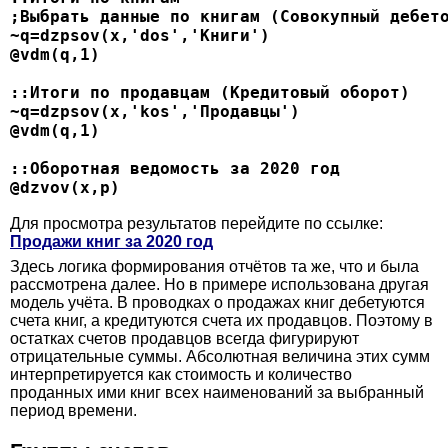
;Выбрать данные по книгам (Совокупный дебет
~q=dzpsov(x,'dos','Книги')
@vdm(q,1)
::Итоги по продавцам (Кредитовый оборот)
~q=dzpsov(x,'kos','Продавцы')
@vdm(q,1)
::Оборотная ведомость за 2020 год
@dzvov(x,p)
Для просмотра результатов перейдите по ссылке:
Продажи книг за 2020 год
Здесь логика формирования отчётов та же, что и была
рассмотрена далее. Но в примере использована другая
модель учёта. В проводках о продажах книг дебетуются
счета книг, а кредитуются счета их продавцов. Поэтому в
остатках счетов продавцов всегда фигурируют
отрицательные суммы. Абсолютная величина этих сумм
интерпретируется как стоимость и количество
проданных ими книг всех наименований за выбранный
период времени.