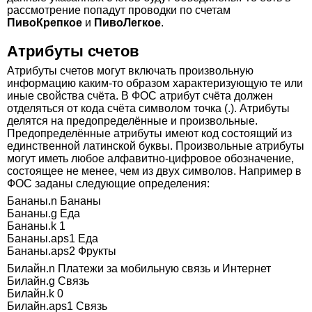
рассмотрение попадут проводки по счетам
ПивоКрепкое
и
ПивоЛегкое
.
Атрибуты счетов
Атрибуты счетов могут включать произвольную
информацию каким-то образом характеризующую те или
иные свойства счёта. В ФОС атрибут счёта должен
отделяться от кода счёта символом точка (.). Атрибуты
делятся на предопределённые и произвольные.
Предопределённые атрибуты имеют код состоящий из
единственной латинской буквы. Произвольные атрибуты
могут иметь любое алфавитно-цифровое обозначение,
состоящее не менее, чем из двух символов. Например в
ФОС заданы следующие определения:
Бананы.n Бананы
Бананы.g Еда
Бананы.k 1
Бананы.aps1 Еда
Бананы.aps2 Фрукты
Билайн.n Платежи за мобильную связь и Интернет
Билайн.g Связь
Билайн.k 0
Билайн.aps1 Связь