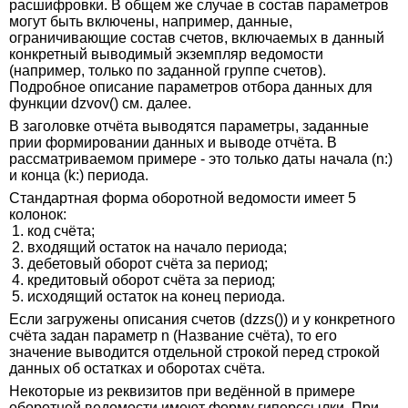
расшифровки. В общем же случае в состав параметров
могут быть включены, например, данные,
ограничивающие состав счетов, включаемых в данный
конкретный выводимый экземпляр ведомости
(например, только по заданной группе счетов).
Подробное описание параметров отбора данных для
функции dzvov() см. далее.
В заголовке отчёта выводятся параметры, заданные
прии формировании данных и выводе отчёта. В
рассматриваемом примере - это только даты начала (n:)
и конца (k:) периода.
Стандартная форма оборотной ведомости имеет 5
колонок:
1. код счёта;
2. входящий остаток на начало периода;
3. дебетовый оборот счёта за период;
4. кредитовый оборот счёта за период;
5. исходящий остаток на конец периода.
Если загружены описания счетов (dzzs()) и у конкретного
счёта задан параметр n (Название счёта), то его
значение выводится отдельной строкой перед строкой
данных об остатках и оборотах счёта.
Некоторые из реквизитов при ведённой в примере
оборотной ведомости имеют форму гиперссылки. При