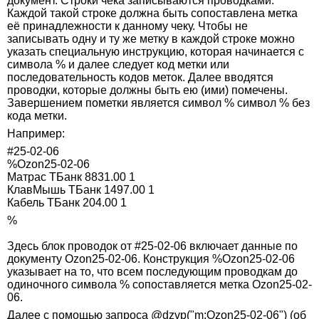
документ. Строки чека записываются проводками.
Каждой такой строке должна быть сопоставлена метка
её принадлежности к данному чеку. Чтобы не
записывать одну и ту же метку в каждой строке можно
указать специальную инструкцию, которая начинается с
символа % и далее следует код метки или
последовательность кодов меток. Далее вводятся
проводки, которые должны быть ею (ими) помечены.
Завершением пометки является символ % символ % без
кода метки.
Например:
#25-02-06
%Ozon25-02-06
Матрас ТБанк 8831.00 1
КлавМышь ТБанк 1497.00 1
Кабель ТБанк 204.00 1
%
Здесь блок проводок от #25-02-06 включает данные по
документу Ozon25-02-06. Конструкция %Ozon25-02-06
указывает на то, что всем последующим проводкам до
одиночного символа % сопоставляется метка Ozon25-02-
06.
Далее с помощью запроса @dzvp("m:Ozon25-02-06") (об