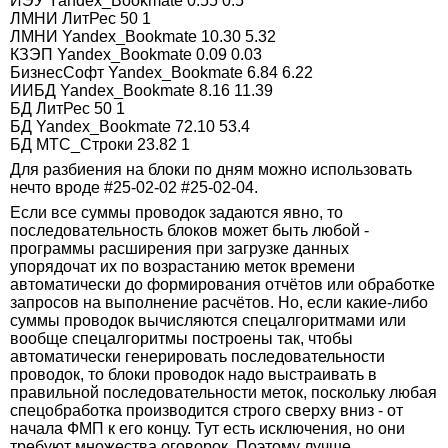
ИЭУ Yandex_Bookmate 0.55 0.5
ЛМНИ ЛитРес 50 1
ЛМНИ Yandex_Bookmate 10.30 5.32
КЗЭП Yandex_Bookmate 0.09 0.03
БизнесСофт Yandex_Bookmate 6.84 6.22
ИИБД Yandex_Bookmate 8.16 11.39
БД ЛитРес 50 1
БД Yandex_Bookmate 72.10 53.4
БД МТС_Строки 23.82 1
Для разбиения на блоки по дням можно использовать
нечто вроде #25-02-02 #25-02-04.
Если все суммы проводок задаются явно, то
последовательность блоков может быть любой -
программы расширения при загрузке данных
упорядочат их по возрастанию меток времени
автоматически до формирования отчётов или обработке
запросов на выполнение расчётов. Но, если какие-либо
суммы проводок вычисляются спецалгоритмами или
вообще спецалгоритмы построены так, чтобы
автоматически генерировать последовательности
проводок, то блоки проводок надо выстраивать в
правильной последовательности меток, поскольку любая
спецобработка производится строго сверху вниз - от
начала ФМП к его концу. Тут есть исключения, но они
требуют множества оговорок. Поэтому лучше