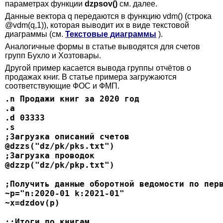
параметрах функции
dzpsov()
см. далее.
Данные вектора q передаются в функцию vdm() (строка
@vdm(q,1)), которая выводит их в виде текстовой
диаграммы (см.
Текстовые диаграммы
).
Аналогичные формы в статье выводятся для счетов
групп Бухло и Хозтовары.
Другой пример касается вывода группы отчётов о
продажах книг. В статье примера загружаются
соответствующие ФОС и ФМП.
.n Продажи книг за 2020 год
.a
.d 03333
.s
;Загрузка описаний счетов
@dzzs("dz/pk/pks.txt")
;Загрузка проводок
@dzzp("dz/pk/pkp.txt")
;Получить данные оборотной ведомости по пер
~p="n:2020-01 k:2021-01"
~x=dzdov(p)
::Итоги по книгам