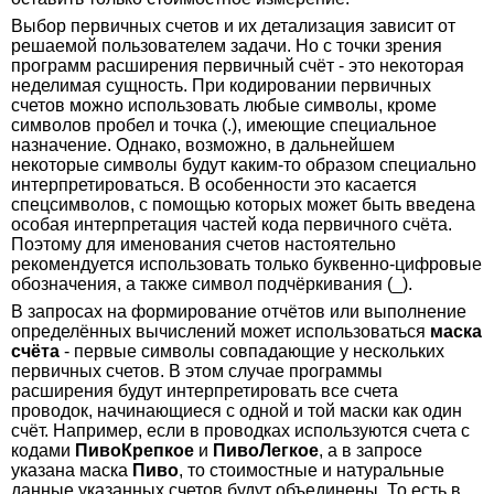
Выбор первичных счетов и их детализация зависит от
решаемой пользователем задачи. Но с точки зрения
программ расширения первичный счёт - это некоторая
неделимая сущность. При кодировании первичных
счетов можно использовать любые символы, кроме
символов пробел и точка (.), имеющие специальное
назначение. Однако, возможно, в дальнейшем
некоторые символы будут каким-то образом специально
интерпретироваться. В особенности это касается
спецсимволов, с помощью которых может быть введена
особая интерпретация частей кода первичного счёта.
Поэтому для именования счетов настоятельно
рекомендуется использовать только буквенно-цифровые
обозначения, а также символ подчёркивания (_).
В запросах на формирование отчётов или выполнение
определённых вычислений может использоваться
маска
счёта
- первые символы совпадающие у нескольких
первичных счетов. В этом случае программы
расширения будут интерпретировать все счета
проводок, начинающиеся с одной и той маски как один
счёт. Например, если в проводках используются счета с
кодами
ПивоКрепкое
и
ПивоЛегкое
, а в запросе
указана маска
Пиво
, то стоимостные и натуральные
данные указанных счетов будут объединены. То есть в