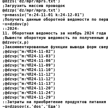
@dzzs('dz/mpr/mprs.txt')
;Загрузить массив проводок
@dzzp('dz/mpr/mprp.txt')
~p=massiv("n:24-11-01 k:24-12-01")
;Получить данные оборотной ведомости по пер
~x=dzdov(p)
::2024-
11. Оборотная ведомость за ноябрь 2024 года
;Вывести оборотную ведомость по полученным 
@dzvov(x,p)
;Закомментированные функции вывода форм све
;@dzvp("m:ЧП24-11-02")
;@dzvp("m:ЧП24-11-03")
;@dzvp("m:ЧП24-11-06")
;@dzvp("m:ЧП24-11-09")
;@dzvp("m:ЧП24-11-10")
;@dzvp("m:ЧЛ24-11-12")
;@dzvp("m:ЧП24-11-12")
;@dzvp("m:ЧП24-11-13")
;@dzvp("m:ЧП24-11-20")
;@dzvp("m:ЧП24-11-24")
;@dzvp("m:ЧП24-11-29")
::Затраты на приобретение продуктов питания
~q=dzpsov(x,'dos','Еда')