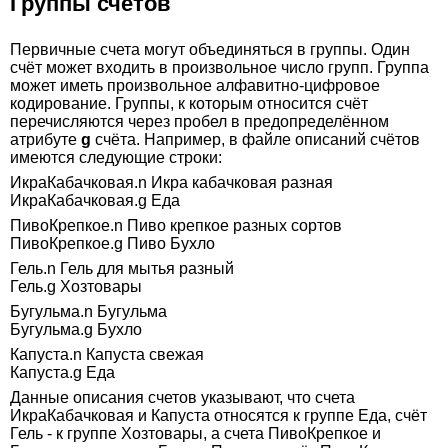
Группы счетов
Первичные счета могут объединяться в группы. Один
счёт может входить в произвольное число групп. Группа
может иметь произвольное алфавитно-цифровое
кодирование. Группы, к которым относится счёт
перечисляются через пробел в предопределённом
атрибуте
g
счёта. Например, в файле описаний счётов
имеются следующие строки:
ИкраКабачковая.n Икра кабачковая разная
ИкраКабачковая.g Еда
ПивоКрепкое.n Пиво крепкое разных сортов
ПивоКрепкое.g Пиво Бухло
Гель.n Гель для мытья разный
Гель.g Хозтовары
Бугульма.n Бугульма
Бугульма.g Бухло
Капуста.n Капуста свежая
Капуста.g Еда
Данные описания счетов указывают, что счета
ИкраКабачковая и Капуста относятся к группе Еда, счёт
Гель - к группе Хозтовары, а счета ПивоКрепкое и