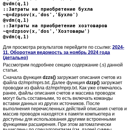
@vdm(q,1)
::Затраты на приобретение бухла
~q=dzpsov(x,'dos','Бухло')
@vdm(q,1)
::Затраты на приобретение хозтоваров
~q=dzpsov(x,'dos','Хозтовары')
@vdm(q,1)
Для просмотра результатов перейдите по ссылке:
2024-
11. Оборотная ведомость за ноябрь 2024 года
(детально)
Рассмотрим подробнее секцию содержание (.s) данной
статьи.
Сначала функция
dzzs()
загружает описания счетов из
файла dz/mpr/mprs.txt. Далее функция
dzzp()
загружает
проводки из файла dz/mpr/mprp.txt. Как уже отмечалось
ранее, файлы описания счетов и массива проводок
могут быть составными, то есть включать команды
вставки данных из других источников. После
выполнения перечисленных действий описания счетов и
массив проводок находятся к памяти компьютера и
доступны для использования другими встроенными
функциями расширения. При этом автоматически
вычислены по спецалгоритмам (см. далее) суммы