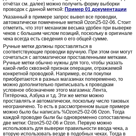
отчётах см. далее) можно получить форму выборки
проводок с данной меткой:
Пример 01 документации
Указанный в примере запрос вывел все проводки,
автоматически помеченные меткой Ozon25-02-06. Стоит
отметить, что этот механизм весьма удобен при выверке
чеков с большим числом позиций, поскольку в оригинале
чека всегда есть сведения о его общей сумме.
Ручные метки должны проставляться в
соответствующие проводки вручную. При этом они могут
сочетаться с автоматически проставленными метками.
Ручные метки обычно нужны для того, чтобы указать
какой-либо сквозной признак операции, отражаемой
конкретной проводкой. Например, если покупки
приобретаются в разных магазинах попеременно, то
можно дополнительно приписывать к проводкам
условное обозначение этого магазина: Лента,
Пятёрочка, Азбука и т.д. Эти же метки можно
проставлять и автоматически, поскольку число таковых
неограничено. То есть в рассмотренном выше примере
можно было бы написать %Ozon25-02-06 Ozon. Тогда
каждой проводке были бы одновременно сопоставлены
две метки: Ozon25-02-06 и Ozon. Первую можно
использовать для выверки правильности ввода чека, а
вторую использовать везде в подобных чеках. Тогда в