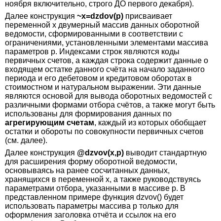
ноября включительно, строго ДО первого декабря).
Далее конструкция
~x=dzdov(p)
присваивает
переменной x двумерный массив данных оборотной
ведомости, сформированными в соответствии с
ограничениями, установленными элементами массива
параметров p. Индексами строк являются коды
первичных счетов, а каждая строка содержит данные о
входящем остатке данного счёта на начало заданного
периода и его дебетовом и кредитовом оборотах в
стоимостном и натуральном выражении. Эти данные
являются основой для вывода оборотных ведомостей с
различными формами отбора счётов, а также могут быть
использованы для формирования данных по
агрегирующим счетам
, каждый из которых обобщает
остатки и обороты по совокупности первичных счетов
(см. далее).
Далее конструкция
@dzvov(x,p)
выводит стандартную
для расширения форму оборотной ведомости,
основываясь на ранее сосчитанных данных,
хранящихся в переменной x, а также руководствуясь
параметрами отбора, указанными в массиве p. В
представленном примере функция dzvov() будет
использовать параметры массива p только для
оформления заголовка отчёта и ссылок на его