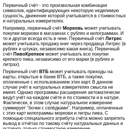
Первичный счёт - это произвольная комбинация
символов, идентифицирующих некоторую неделимую
сущность, движение которой учитывается в стоимостных
и натуральных измерителях.
Например, первичный счёт
Морковь
может учитывать
покупки моркови в магазинах с рублях и килограммах. И
то и другое всегда есть в чеке. Первичный счёт
Литрес
может учитывать продажу книг через продавца Литрес (в
рублях и штуках, независимо какая книга). Первичный
счёт
ПивоКрепкое
может учитывать все покупки
крепкого пива, независимо от его марки (в рублях и
литрах).
Первичный счёт
ВТБ
может учитывать приходы на
карты, открытые в банке ВТБ, а также покупки,
оплаченные с использованием этих карт. В данном
случае учёт в натуральных измерителях смысла не
имеет. Однако программы расширения автоматически
ведут учёт на каждом счёте и по стоимости и в натуре.
Фактически, в этом случае натуральное измерение
суммирует "бочки с селёдками". Например, оплаченные
с этих карт килограммы моркови и литры пива. С
помощью специального атрибута счёта можно запретить
вывод в отчётах по такому счёту натуральных данных и
оставить только стоимостное измерение.