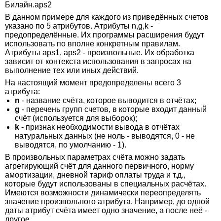
Билайн.aps2
В данном примере для каждого из приведённых счетов
указано по 5 атрибутов. Атрибуты n,g,k -
предопределённые. Их программы расширения будут
использовать по вполне конкретным правилам.
Атрибуты aps1, aps2 - произвольные. Их обработка
зависит от контекста использования в запросах на
выполнение тех или иных действий.
На настоящий момент предопределены всего 3
атрибута:
n
- название счёта, которое выводится в отчётах;
g
- перечень групп счетов, в которые входит данный
счёт (используется для выборок);
k
- признак необходимости вывода в отчётах
натуральных данных (не ноль - выводятся, 0 - не
выводятся, по умолчанию - 1).
В произвольных параметрах счёта можно задать
агрегирующий счёт для данного первичного, норму
амортизации, дневной тариф оплаты труда и т.д.,
которые будут использованы в специальных расчётах.
Имеются возможности динамически переопределять
значение произвольного атрибута. Например, до одной
даты атрибут счёта имеет одно значение, а после неё -
другое.