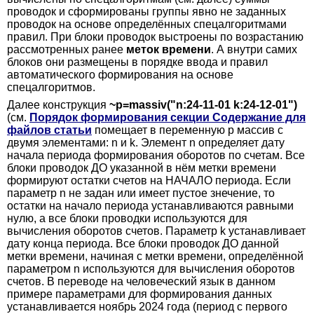
проводок и сформированы группы явно не заданных
проводок на основе определённых спецалгоритмами
правил. При блоки проводок выстроены по возрастанию
рассмотренных ранее
меток времени
. А внутри самих
блоков они размещены в порядке ввода и правил
автоматического формирования на основе
спецалгоритмов.
Далее конструкция
~p=massiv("n:24-11-01 k:24-12-01")
(см.
Порядок формирования секции Содержание для
файлов статьи
помещает в переменную p массив с
двумя элементами: n и k. Элемент n определяет дату
начала периода формирования оборотов по счетам. Все
блоки проводок ДО указанной в нём метки времени
формируют остатки счетов на НАЧАЛО периода. Если
параметр n не задан или имеет пустое знечение, то
остатки на начало периода устанавливаются равными
нулю, а все блоки проводки используются для
вычисления оборотов счетов. Параметр k устанавливает
дату конца периода. Все блоки проводок ДО данной
метки времени, начиная с метки времени, определённой
параметром n используются для вычисления оборотов
счетов. В переводе на человеческий язык в данном
примере параметрами для формирования данных
устанавливается ноябрь 2024 года (период с первого