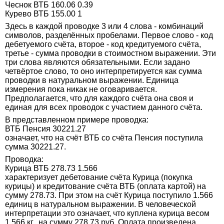
Чеснок ВТБ 160.06 0.39
Курево ВТБ 155.00 1
Здесь в каждой проводке 3 или 4 слова - комбинаций
символов, разделённых пробелами. Первое слово - код
дебетуемого счёта, второе - код кредитуемого счёта,
третье - сумма проводки в стоимостном выражении. Эти
три слова являются обязательными. Если задано
четвёртое слово, то оно интерпретируется как сумма
проводки в натуральном выражении. Единица
измерения пока никак не оговаривается.
Предполагается, что для каждого счёта она своя и
единая для всех проводок с участием данного счёта.
В представленном примере проводка:
ВТБ Пенсия 30221.27
означает, что на счёт ВТБ со счёта Пенсия поступила
сумма 30221.27.
Проводка:
Курица ВТБ 278.73 1.566
характеризует дебетование счёта Курица (покупка
курицы) и кредитование счёта ВТБ (оплата картой) на
сумму 278.73. При этом на счёт Курица поступило 1.566
единиц в натуральном выражении. В человеческой
интерпретации это означает, что куплена курица весом
1.566 кг., на сумму 278.73 руб. Оплата произведена