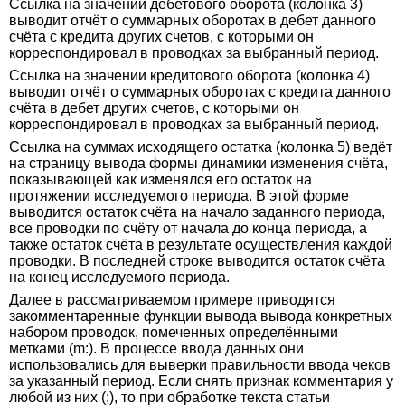
Ссылка на значении дебетового оборота (колонка 3)
выводит отчёт о суммарных оборотах в дебет данного
счёта с кредита других счетов, с которыми он
корреспондировал в проводках за выбранный период.
Ссылка на значении кредитового оборота (колонка 4)
выводит отчёт о суммарных оборотах с кредита данного
счёта в дебет других счетов, с которыми он
корреспондировал в проводках за выбранный период.
Ссылка на суммах исходящего остатка (колонка 5) ведёт
на страницу вывода формы динамики изменения счёта,
показывающей как изменялся его остаток на
протяжении исследуемого периода. В этой форме
выводится остаток счёта на начало заданного периода,
все проводки по счёту от начала до конца периода, а
также остаток счёта в результате осуществления каждой
проводки. В последней строке выводится остаток счёта
на конец исследуемого периода.
Далее в рассматриваемом примере приводятся
закомментаренные функции вывода вывода конкретных
набором проводок, помеченных определёнными
метками (m:). В процессе ввода данных они
использовались для выверки правильности ввода чеков
за указанный период. Если снять признак комментария у
любой из них (;), то при обработке текста статьи