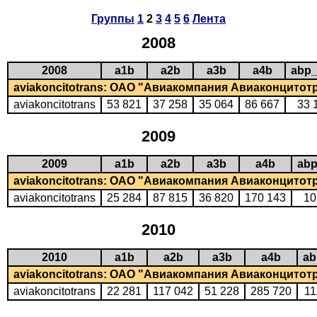
Группы
1
2
3
4
5
6
Лента
2008
2008
a1b
a2b
a3b
a4b
abp
aviakoncitotrans: ОАО "Авиакомпания Авиаконцитот
aviakoncitotrans
53 821
37 258
35 064
86 667
33 
2009
2009
a1b
a2b
a3b
a4b
ab
aviakoncitotrans: ОАО "Авиакомпания Авиаконцитот
aviakoncitotrans
25 284
87 815
36 820
170 143
10
2010
2010
a1b
a2b
a3b
a4b
ab
aviakoncitotrans: ОАО "Авиакомпания Авиаконцитот
aviakoncitotrans
22 281
117 042
51 228
285 720
11