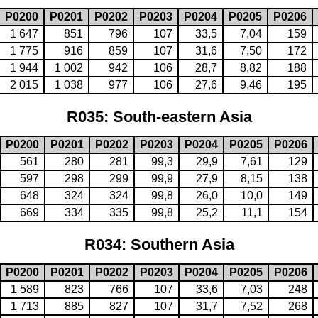
P0200
P0201
P0202
P0203
P0204
P0205
P0206
1 647
851
796
107
33,5
7,04
159
1 775
916
859
107
31,6
7,50
172
1 944
1 002
942
106
28,7
8,82
188
2 015
1 038
977
106
27,6
9,46
195
R035: South-eastern Asia
P0200
P0201
P0202
P0203
P0204
P0205
P0206
561
280
281
99,3
29,9
7,61
129
597
298
299
99,9
27,9
8,15
138
648
324
324
99,8
26,0
10,0
149
669
334
335
99,8
25,2
11,1
154
R034: Southern Asia
P0200
P0201
P0202
P0203
P0204
P0205
P0206
1 589
823
766
107
33,6
7,03
248
1 713
885
827
107
31,7
7,52
268