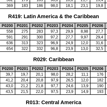
369
183
186
98,0
18,1
23,1
19,8
R419: Latin America & the Caribbean
P0200
P0201
P0202
P0203
P0204
P0205
P0206
558
275
283
97,3
29,9
8,98
27,7
591
291
300
97,2
27,7
9,97
29,4
636
313
323
96,9
24,9
12,0
31,6
654
322
332
96,8
23,9
13,0
32,5
R029: Caribbean
P0200
P0201
P0202
P0203
P0204
P0205
P0206
39,7
19,7
20,1
98,0
28,2
11,1
176
41,2
20,4
20,8
97,9
26,5
12,0
182
43,0
21,2
21,8
97,7
24,6
13,9
190
43,5
21,5
22,0
97,5
23,9
14,9
193
R013: Central America