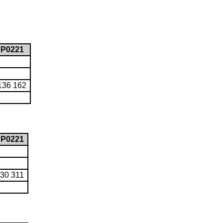
P0221
136 162
P0221
30 311