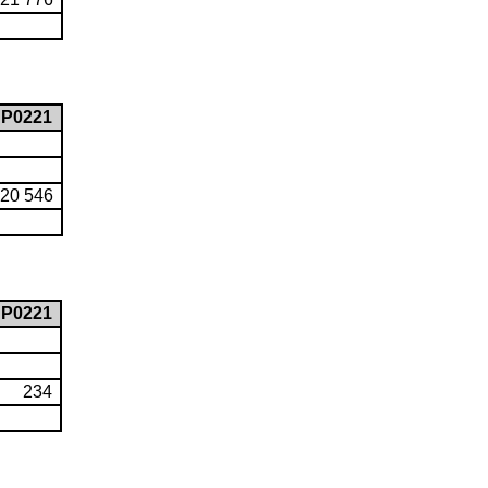
P0221
20 546
P0221
234