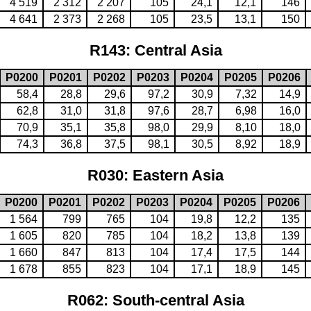
4 519
2 312
2 207
105
24,1
12,1
146
4 641
2 373
2 268
105
23,5
13,1
150
R143: Central Asia
P0200
P0201
P0202
P0203
P0204
P0205
P0206
58,4
28,8
29,6
97,2
30,9
7,32
14,9
62,8
31,0
31,8
97,6
28,7
6,98
16,0
70,9
35,1
35,8
98,0
29,9
8,10
18,0
74,3
36,8
37,5
98,1
30,5
8,92
18,9
R030: Eastern Asia
P0200
P0201
P0202
P0203
P0204
P0205
P0206
1 564
799
765
104
19,8
12,2
135
1 605
820
785
104
18,2
13,8
139
1 660
847
813
104
17,4
17,5
144
1 678
855
823
104
17,1
18,9
145
R062: South-central Asia