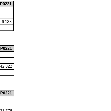
P0221
6 138
P0221
42 322
P0221
21 776