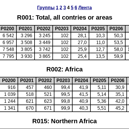
Группы
1
2
3
4
5
6
Лента
R001: Total, all contries or areas
P0200
P0201
P0202
P0203
P0204
P0205
P0206
6 542
3 296
3 245
102
28,1
10,3
50,3
6 957
3 508
3 449
102
27,0
11,0
53,5
7 548
3 805
3 742
102
25,9
12,7
58,0
7 795
3 930
3 865
102
25,4
13,5
59,9
R002: Africa
P0200
P0201
P0202
P0203
P0204
P0205
P0206
916
457
460
99,4
41,9
5,11
30,9
1 039
518
521
99,5
41,5
5,14
35,1
1 244
621
623
99,8
40,9
5,36
42,0
1 341
670
671
99,9
40,3
5,51
45,2
R015: Northern Africa