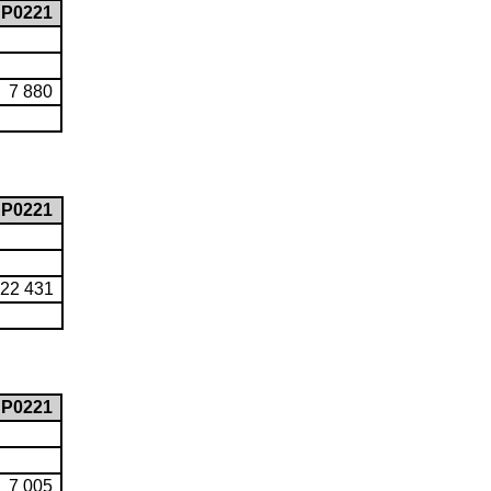
P0221
7 880
P0221
22 431
P0221
7 005