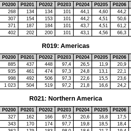
P0200
P0201
P0202
P0203
P0204
P0205
P0206
268
134
134
101
44,1
4,60
44,2
307
154
153
101
44,2
4,51
50,6
371
187
184
101
43,7
4,51
61,2
402
202
200
101
43,1
4,56
66,3
R019: Americas
P0200
P0201
P0202
P0203
P0204
P0205
P0206
885
437
448
97,4
26,5
11,9
20,9
935
461
474
97,3
24,8
13,1
22,1
998
492
506
97,3
22,6
15,5
23,6
1 023
504
519
97,2
21,8
16,6
24,2
R021: Northern America
P0200
P0201
P0202
P0203
P0204
P0205
P0206
327
162
166
97,5
20,6
16,8
17,5
343
170
174
97,7
19,8
18,5
18,4
362
179
183
98,0
18,6
21,7
19,4