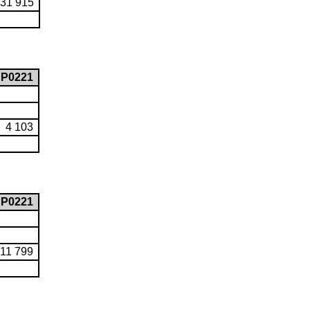
31 915
P0221
4 103
P0221
11 799