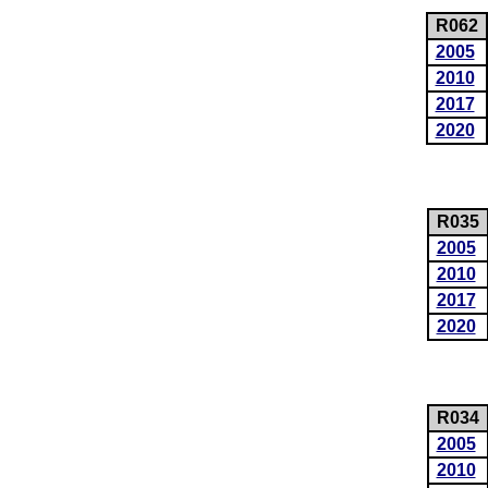
R062
2005
2010
2017
2020
R035
2005
2010
2017
2020
R034
2005
2010