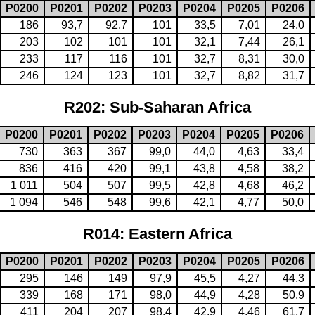
P0200
P0201
P0202
P0203
P0204
P0205
P0206
186
93,7
92,7
101
33,5
7,01
24,0
203
102
101
101
32,1
7,44
26,1
233
117
116
101
32,7
8,31
30,0
246
124
123
101
32,7
8,82
31,7
R202: Sub-Saharan Africa
P0200
P0201
P0202
P0203
P0204
P0205
P0206
730
363
367
99,0
44,0
4,63
33,4
836
416
420
99,1
43,8
4,58
38,2
1 011
504
507
99,5
42,8
4,68
46,2
1 094
546
548
99,6
42,1
4,77
50,0
R014: Eastern Africa
P0200
P0201
P0202
P0203
P0204
P0205
P0206
295
146
149
97,9
45,5
4,27
44,3
339
168
171
98,0
44,9
4,28
50,9
411
204
207
98,4
42,9
4,46
61,7