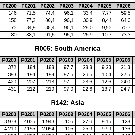
P0200
P0201
P0202
P0203
P0204
P0205
P0206
146
71,5
74,4
96,1
33,4
7,77
59,5
158
77,2
80,4
96,1
30,9
8,44
64,3
173
84,9
88,4
96,1
28,0
9,93
70,7
180
88,1
91,6
96,1
26,9
10,7
73,3
R005: South America
P0200
P0201
P0202
P0203
P0204
P0205
P0206
372
184
188
97,7
28,8
9,23
21,3
393
194
199
97,5
26,5
10,4
22,5
420
207
213
97,1
23,6
12,6
24,0
431
212
219
97,0
22,6
13,7
24,7
R142: Asia
P0200
P0201
P0202
P0203
P0204
P0205
P0206
3 978
2 035
1 943
105
27,6
9,15
128
4 210
2 155
2 054
105
25,9
9,99
136