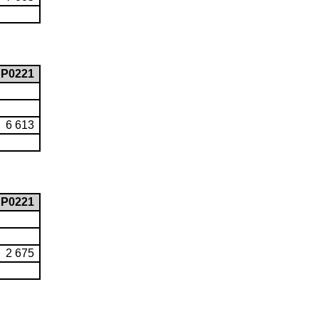
P0221
6 613
P0221
2 675