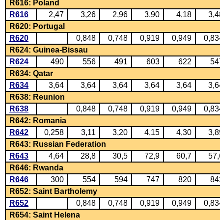
R616: Poland
R616
2,47
3,26
2,96
3,90
4,18
3,4
R620: Portugal
R620
0,848
0,748
0,919
0,949
0,83
R624: Guinea-Bissau
R624
490
556
491
603
622
54
R634: Qatar
R634
3,64
3,64
3,64
3,64
3,64
3,6
R638: Reunion
R638
0,848
0,748
0,919
0,949
0,83
R642: Romania
R642
0,258
3,11
3,20
4,15
4,30
3,8
R643: Russian Federation
R643
4,64
28,8
30,5
72,9
60,7
57,
R646: Rwanda
R646
300
554
594
747
820
84
R652: Saint Bartholemy
R652
0,848
0,748
0,919
0,949
0,83
R654: Saint Helena