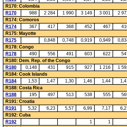
R170: Colombia
R170
988
2 284
1 990
3 149
3 001
2 97
R174: Comoros
R174
367
417
368
452
467
41
R175: Mayotte
R175
0,848
0,748
0,919
0,949
0,83
R178: Congo
R178
490
556
491
603
622
54
R180: Dem. Rep. of the Congo
R180
0,148
431
915
927
1 216
1 59
R184: Cook Islands
R184
1,53
1,47
1,30
1,46
1,44
1,4
R188: Costa Rica
R188
195
497
513
538
555
56
R191: Croatia
R191
5,32
6,23
5,57
6,99
7,17
6,2
R192: Cuba
R192
1
1