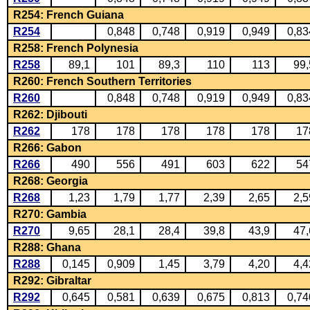
R254: French Guiana
R254
0,848
0,748
0,919
0,949
0,83
R258: French Polynesia
R258
89,1
101
89,3
110
113
99,
R260: French Southern Territories
R260
0,848
0,748
0,919
0,949
0,83
R262: Djibouti
R262
178
178
178
178
178
17
R266: Gabon
R266
490
556
491
603
622
54
R268: Georgia
R268
1,23
1,79
1,77
2,39
2,65
2,5
R270: Gambia
R270
9,65
28,1
28,4
39,8
43,9
47,
R288: Ghana
R288
0,145
0,909
1,45
3,79
4,20
4,4
R292: Gibraltar
R292
0,645
0,581
0,639
0,675
0,813
0,74