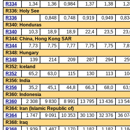
R334
1,34
1,36
0,984
1,37
1,38
1,2
R336: Holy See
R336
0,848
0,748
0,919
0,949
0,83
R340: Honduras
R340
10,3
18,9
18,9
22,4
23,5
23,
R344: China, Hong Kong SAR
R344
7,73
7,75
7,77
7,75
7,75
7,8
R348: Hungary
R348
139
214
209
287
294
25
R352: Iceland
R352
65,2
63,0
115
130
113
10
R356: India
R356
35,2
45,1
44,8
66,3
68,0
63,
R360: Indonesia
R360
2 308
9 830
8 991
13 795
13 436
13 54
R364: Iran (Islamic Republic of)
R364
1 747
9 091
10 353
30 130
32 376
36 07
R368: Iraq
R368
1 939
1 487
1 170
1 182
1 182
1 18