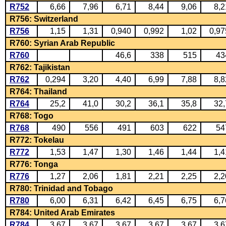
R752
6,66
7,96
6,71
8,44
9,06
8,2
R756: Switzerland
R756
1,15
1,31
0,940
0,992
1,02
0,97
R760: Syrian Arab Republic
R760
46,6
338
515
43
R762: Tajikistan
R762
0,294
3,20
4,40
6,99
7,88
8,8
R764: Thailand
R764
25,2
41,0
30,2
36,1
35,8
32,
R768: Togo
R768
490
556
491
603
622
54
R772: Tokelau
R772
1,53
1,47
1,30
1,46
1,44
1,4
R776: Tonga
R776
1,27
2,06
1,81
2,21
2,25
2,2
R780: Trinidad and Tobago
R780
6,00
6,31
6,42
6,45
6,75
6,7
R784: United Arab Emirates
R784
3,67
3,67
3,67
3,67
3,67
3,6