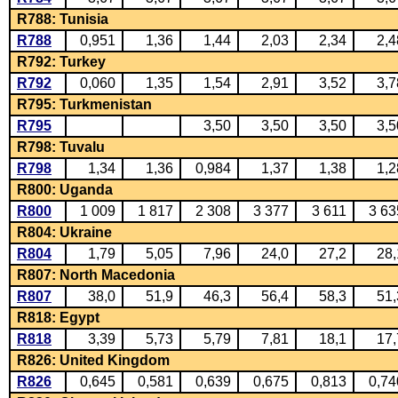
R788: Tunisia
R788
0,951
1,36
1,44
2,03
2,34
2,4
R792: Turkey
R792
0,060
1,35
1,54
2,91
3,52
3,7
R795: Turkmenistan
R795
3,50
3,50
3,50
3,5
R798: Tuvalu
R798
1,34
1,36
0,984
1,37
1,38
1,2
R800: Uganda
R800
1 009
1 817
2 308
3 377
3 611
3 63
R804: Ukraine
R804
1,79
5,05
7,96
24,0
27,2
28,
R807: North Macedonia
R807
38,0
51,9
46,3
56,4
58,3
51,
R818: Egypt
R818
3,39
5,73
5,79
7,81
18,1
17,
R826: United Kingdom
R826
0,645
0,581
0,639
0,675
0,813
0,74