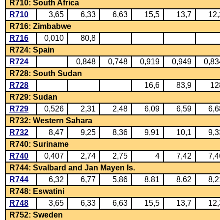
R710: South Africa
R710
3,65
6,33
6,63
15,5
13,7
12,
R716: Zimbabwe
R716
0,010
80,8
R724: Spain
R724
0,848
0,748
0,919
0,949
0,83
R728: South Sudan
R728
16,6
83,9
12
R729: Sudan
R729
0,526
2,31
2,48
6,09
6,59
6,6
R732: Western Sahara
R732
8,47
9,25
8,36
9,91
10,1
9,3
R740: Suriname
R740
0,407
2,74
2,75
4
7,42
7,4
R744: Svalbard and Jan Mayen Is.
R744
6,32
6,77
5,86
8,81
8,62
8,2
R748: Eswatini
R748
3,65
6,33
6,63
15,5
13,7
12,
R752: Sweden