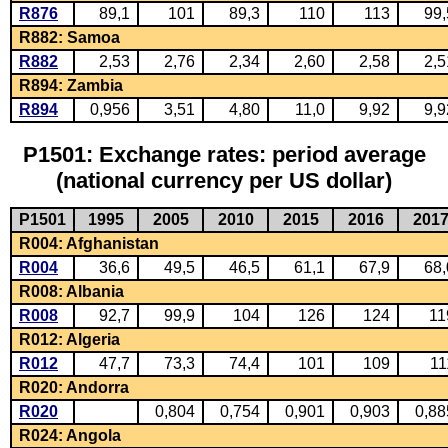
R876
89,1
101
89,3
110
113
99,
R882: Samoa
R882
2,53
2,76
2,34
2,60
2,58
2,5
R894: Zambia
R894
0,956
3,51
4,80
11,0
9,92
9,9
P1501: Exchange rates: period average
(national currency per US dollar)
P1501
1995
2005
2010
2015
2016
201
R004: Afghanistan
R004
36,6
49,5
46,5
61,1
67,9
68,
R008: Albania
R008
92,7
99,9
104
126
124
11
R012: Algeria
R012
47,7
73,3
74,4
101
109
11
R020: Andorra
R020
0,804
0,754
0,901
0,903
0,88
R024: Angola