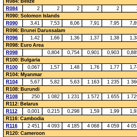
R084: Belize
R084
2
2
2
2
2
R090: Solomon Islands
R090
3,41
7,53
8,06
7,91
7,95
7,8
R096: Brunei Darussalam
R096
1,42
1,66
1,36
1,37
1,38
1,3
R098: Euro Area
R098
0,804
0,754
0,901
0,903
0,88
R100: Bulgaria
R100
0,067
1,57
1,48
1,76
1,77
1,7
R104: Myanmar
R104
5,67
5,82
5,63
1 163
1 235
1 36
R108: Burundi
R108
250
1 082
1 231
1 572
1 655
1 72
R112: Belarus
R112
0,001
0,215
0,298
1,59
1,99
1,9
R116: Cambodia
R116
2 451
4 093
4 185
4 068
4 059
4 05
R120: Cameroon