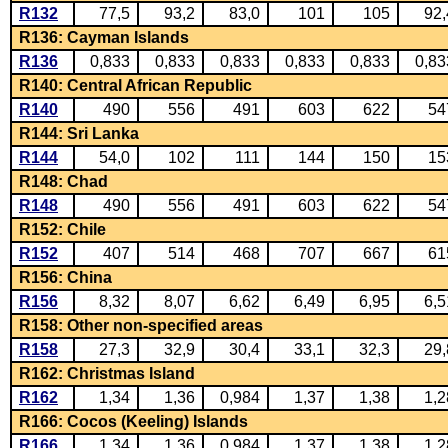
R132
77,5
93,2
83,0
101
105
92,
R136: Cayman Islands
R136
0,833
0,833
0,833
0,833
0,833
0,83
R140: Central African Republic
R140
490
556
491
603
622
54
R144: Sri Lanka
R144
54,0
102
111
144
150
15
R148: Chad
R148
490
556
491
603
622
54
R152: Chile
R152
407
514
468
707
667
61
R156: China
R156
8,32
8,07
6,62
6,49
6,95
6,5
R158: Other non-specified areas
R158
27,3
32,9
30,4
33,1
32,3
29,
R162: Christmas Island
R162
1,34
1,36
0,984
1,37
1,38
1,2
R166: Cocos (Keeling) Islands
R166
1,34
1,36
0,984
1,37
1,38
1,2