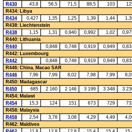
R430
43,8
56,5
71,5
88,5
103
12
R434: Libya
R434
0,427
1,35
1,25
1,39
1,44
1,3
R438: Liechtenstein
R438
1,15
1,31
0,940
0,992
1,02
0,97
R440: Lithuania
R440
0,848
0,748
0,919
0,949
0,83
R442: Luxembourg
R442
0,848
0,748
0,919
0,949
0,83
R446: China, Macao SAR
R446
7,96
7,99
8,02
7,98
7,99
8,0
R450: Madagascar
R450
685
2 160
2 146
3 199
3 348
3 23
R454: Malawi
R454
15,3
124
151
673
729
73
R458: Malaysia
R458
2,54
3,78
3,08
4,29
4,49
4,0
R462: Maldives
R462
11,8
12,8
12,8
15,4
15,4
15,