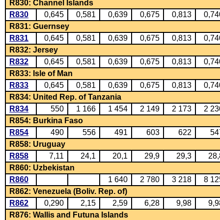
R830: Channel Islands
R830
0,645
0,581
0,639
0,675
0,813
0,74
R831: Guernsey
R831
0,645
0,581
0,639
0,675
0,813
0,74
R832: Jersey
R832
0,645
0,581
0,639
0,675
0,813
0,74
R833: Isle of Man
R833
0,645
0,581
0,639
0,675
0,813
0,74
R834: United Rep. of Tanzania
R834
550
1 166
1 454
2 149
2 173
2 23
R854: Burkina Faso
R854
490
556
491
603
622
54
R858: Uruguay
R858
7,11
24,1
20,1
29,9
29,3
28,
R860: Uzbekistan
R860
1 640
2 780
3 218
8 12
R862: Venezuela (Boliv. Rep. of)
R862
0,290
2,15
2,59
6,28
9,98
9,9
R876: Wallis and Futuna Islands