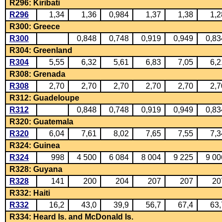
R296: Kiribati
R296
1,34
1,36
0,984
1,37
1,38
1,2
R300: Greece
R300
0,848
0,748
0,919
0,949
0,83
R304: Greenland
R304
5,55
6,32
5,61
6,83
7,05
6,2
R308: Grenada
R308
2,70
2,70
2,70
2,70
2,70
2,7
R312: Guadeloupe
R312
0,848
0,748
0,919
0,949
0,83
R320: Guatemala
R320
6,04
7,61
8,02
7,65
7,55
7,3
R324: Guinea
R324
998
4 500
6 084
8 004
9 225
9 00
R328: Guyana
R328
141
200
204
207
207
20
R332: Haiti
R332
16,2
43,0
39,9
56,7
67,4
63,
R334: Heard Is. and McDonald Is.