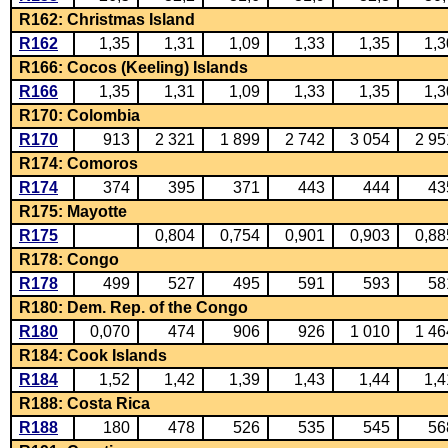
R162: Christmas Island
R162
1,35
1,31
1,09
1,33
1,35
1,3
R166: Cocos (Keeling) Islands
R166
1,35
1,31
1,09
1,33
1,35
1,3
R170: Colombia
R170
913
2 321
1 899
2 742
3 054
2 95
R174: Comoros
R174
374
395
371
443
444
43
R175: Mayotte
R175
0,804
0,754
0,901
0,903
0,88
R178: Congo
R178
499
527
495
591
593
58
R180: Dem. Rep. of the Congo
R180
0,070
474
906
926
1 010
1 46
R184: Cook Islands
R184
1,52
1,42
1,39
1,43
1,44
1,4
R188: Costa Rica
R188
180
478
526
535
545
56