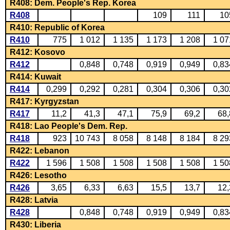
R408: Dem. People's Rep. Korea
R408
109
111
10
R410: Republic of Korea
R410
775
1 012
1 135
1 173
1 208
1 07
R412: Kosovo
R412
0,848
0,748
0,919
0,949
0,83
R414: Kuwait
R414
0,299
0,292
0,281
0,304
0,306
0,30
R417: Kyrgyzstan
R417
11,2
41,3
47,1
75,9
69,2
68,
R418: Lao People's Dem. Rep.
R418
923
10 743
8 058
8 148
8 184
8 29
R422: Lebanon
R422
1 596
1 508
1 508
1 508
1 508
1 50
R426: Lesotho
R426
3,65
6,33
6,63
15,5
13,7
12,
R428: Latvia
R428
0,848
0,748
0,919
0,949
0,83
R430: Liberia