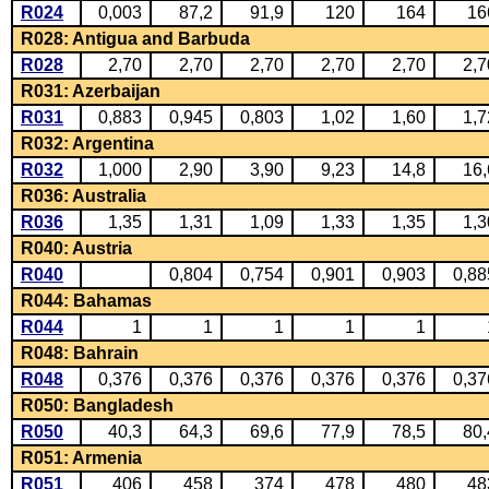
R024
0,003
87,2
91,9
120
164
16
R028: Antigua and Barbuda
R028
2,70
2,70
2,70
2,70
2,70
2,7
R031: Azerbaijan
R031
0,883
0,945
0,803
1,02
1,60
1,7
R032: Argentina
R032
1,000
2,90
3,90
9,23
14,8
16,
R036: Australia
R036
1,35
1,31
1,09
1,33
1,35
1,3
R040: Austria
R040
0,804
0,754
0,901
0,903
0,88
R044: Bahamas
R044
1
1
1
1
1
R048: Bahrain
R048
0,376
0,376
0,376
0,376
0,376
0,37
R050: Bangladesh
R050
40,3
64,3
69,6
77,9
78,5
80,
R051: Armenia
R051
406
458
374
478
480
48