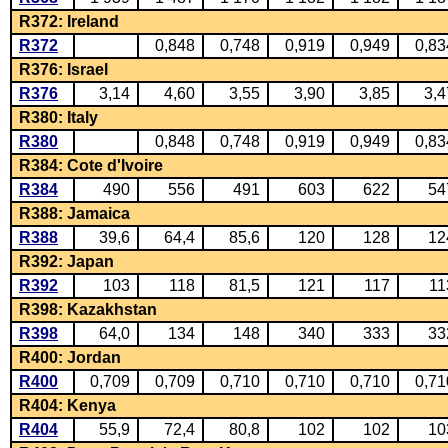
R372: Ireland
R372
0,848
0,748
0,919
0,949
0,83
R376: Israel
R376
3,14
4,60
3,55
3,90
3,85
3,4
R380: Italy
R380
0,848
0,748
0,919
0,949
0,83
R384: Cote d'Ivoire
R384
490
556
491
603
622
54
R388: Jamaica
R388
39,6
64,4
85,6
120
128
12
R392: Japan
R392
103
118
81,5
121
117
11
R398: Kazakhstan
R398
64,0
134
148
340
333
33
R400: Jordan
R400
0,709
0,709
0,710
0,710
0,710
0,71
R404: Kenya
R404
55,9
72,4
80,8
102
102
10