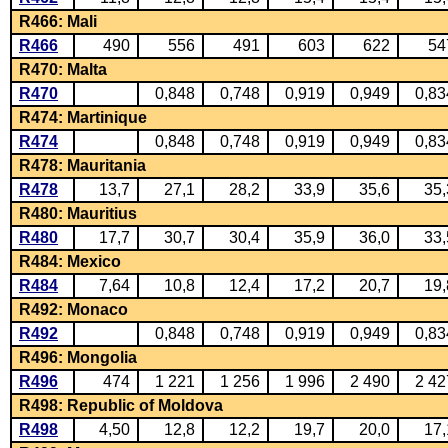
R466: Mali
R466
490
556
491
603
622
54
R470: Malta
R470
0,848
0,748
0,919
0,949
0,83
R474: Martinique
R474
0,848
0,748
0,919
0,949
0,83
R478: Mauritania
R478
13,7
27,1
28,2
33,9
35,6
35,
R480: Mauritius
R480
17,7
30,7
30,4
35,9
36,0
33,
R484: Mexico
R484
7,64
10,8
12,4
17,2
20,7
19,
R492: Monaco
R492
0,848
0,748
0,919
0,949
0,83
R496: Mongolia
R496
474
1 221
1 256
1 996
2 490
2 42
R498: Republic of Moldova
R498
4,50
12,8
12,2
19,7
20,0
17,