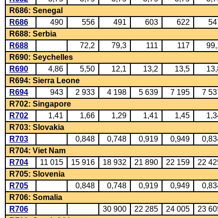
R686: Senegal
R686
490
556
491
603
622
54
R688: Serbia
R688
72,2
79,3
111
117
99,
R690: Seychelles
R690
4,86
5,50
12,1
13,2
13,5
13,
R694: Sierra Leone
R694
943
2 933
4 198
5 639
7 195
7 53
R702: Singapore
R702
1,41
1,66
1,29
1,41
1,45
1,3
R703: Slovakia
R703
0,848
0,748
0,919
0,949
0,83
R704: Viet Nam
R704
11 015
15 916
18 932
21 890
22 159
22 42
R705: Slovenia
R705
0,848
0,748
0,919
0,949
0,83
R706: Somalia
R706
30 900
22 285
24 005
23 60