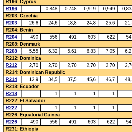
R196: Cyprus
R196
0,848
0,748
0,919
0,949
0,83
R203: Czechia
R203
26,6
24,6
18,8
24,8
25,6
21,
R204: Benin
R204
490
556
491
603
622
54
R208: Denmark
R208
5,55
6,32
5,61
6,83
7,05
6,2
R212: Dominica
R212
2,70
2,70
2,70
2,70
2,70
2,7
R214: Dominican Republic
R214
12,9
34,5
37,5
45,6
46,7
48,
R218: Ecuador
R218
1
1
1
1
R222: El Salvador
R222
1
1
1
1
R226: Equatorial Guinea
R226
490
556
491
603
622
54
R231: Ethiopia