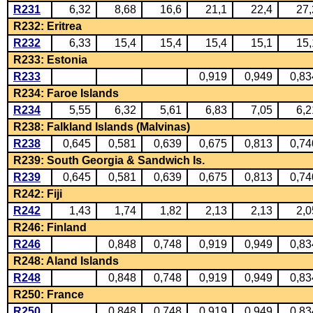
R231
6,32
8,68
16,6
21,1
22,4
27,
R232: Eritrea
R232
6,33
15,4
15,4
15,4
15,1
15,
R233: Estonia
R233
0,919
0,949
0,83
R234: Faroe Islands
R234
5,55
6,32
5,61
6,83
7,05
6,2
R238: Falkland Islands (Malvinas)
R238
0,645
0,581
0,639
0,675
0,813
0,74
R239: South Georgia & Sandwich Is.
R239
0,645
0,581
0,639
0,675
0,813
0,74
R242: Fiji
R242
1,43
1,74
1,82
2,13
2,13
2,0
R246: Finland
R246
0,848
0,748
0,919
0,949
0,83
R248: Aland Islands
R248
0,848
0,748
0,919
0,949
0,83
R250: France
R250
0,848
0,748
0,919
0,949
0,83