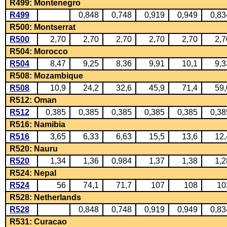
R499: Montenegro
R499
0,848
0,748
0,919
0,949
0,83
R500: Montserrat
R500
2,70
2,70
2,70
2,70
2,70
2,7
R504: Morocco
R504
8,47
9,25
8,36
9,91
10,1
9,3
R508: Mozambique
R508
10,9
24,2
32,6
45,9
71,4
59,
R512: Oman
R512
0,385
0,385
0,385
0,385
0,385
0,38
R516: Namibia
R516
3,65
6,33
6,63
15,5
13,6
12,
R520: Nauru
R520
1,34
1,36
0,984
1,37
1,38
1,2
R524: Nepal
R524
56
74,1
71,7
107
108
10
R528: Netherlands
R528
0,848
0,748
0,919
0,949
0,83
R531: Curacao