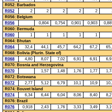
R052: Barbados
R052
2
2
2
2
2
R056: Belgium
R056
0,804
0,754
0,901
0,903
0,88
R060: Bermuda
R060
1
1
1
1
1
R064: Bhutan
R064
32,4
44,1
45,7
64,2
67,2
65,
R068: Bolivia (Plurin. State of)
R068
4,80
8,07
7,02
6,91
6,91
6,9
R070: Bosnia and Herzegovina
R070
1,57
1,48
1,76
1,77
1,7
R072: Botswana
R072
2,77
5,12
6,79
10,1
10,9
10,
R074: Bouvet Island
R074
6,34
6,44
6,04
8,06
8,40
8,2
R076: Brazil
R076
0,918
2,43
1,76
3,33
3,49
3,1