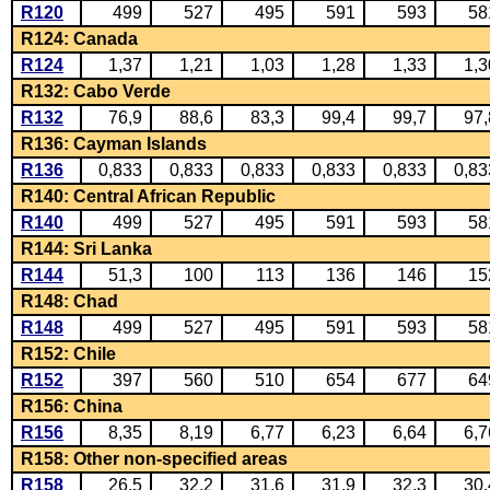
R120
499
527
495
591
593
58
R124: Canada
R124
1,37
1,21
1,03
1,28
1,33
1,3
R132: Cabo Verde
R132
76,9
88,6
83,3
99,4
99,7
97,
R136: Cayman Islands
R136
0,833
0,833
0,833
0,833
0,833
0,83
R140: Central African Republic
R140
499
527
495
591
593
58
R144: Sri Lanka
R144
51,3
100
113
136
146
15
R148: Chad
R148
499
527
495
591
593
58
R152: Chile
R152
397
560
510
654
677
64
R156: China
R156
8,35
8,19
6,77
6,23
6,64
6,7
R158: Other non-specified areas
R158
26,5
32,2
31,6
31,9
32,3
30,