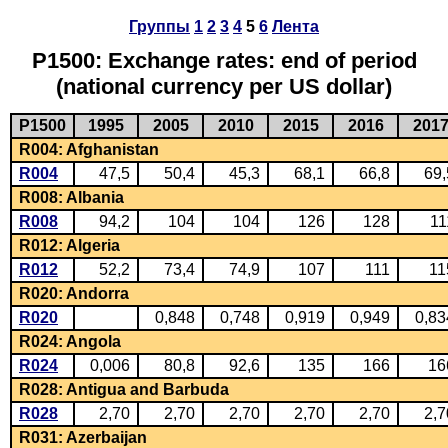
Группы
1
2
3
4
5
6
Лента
P1500: Exchange rates: end of period
(national currency per US dollar)
P1500
1995
2005
2010
2015
2016
201
R004: Afghanistan
R004
47,5
50,4
45,3
68,1
66,8
69,
R008: Albania
R008
94,2
104
104
126
128
11
R012: Algeria
R012
52,2
73,4
74,9
107
111
11
R020: Andorra
R020
0,848
0,748
0,919
0,949
0,83
R024: Angola
R024
0,006
80,8
92,6
135
166
16
R028: Antigua and Barbuda
R028
2,70
2,70
2,70
2,70
2,70
2,7
R031: Azerbaijan