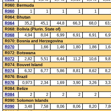
R060: Bermuda
R060
1
1
1
1
1
R064: Bhutan
R064
35,2
45,1
44,8
66,3
68,0
63,
R068: Bolivia (Plurin. State of)
R068
4,94
8,04
6,99
6,91
6,91
6,9
R070: Bosnia and Herzegovina
R070
1,66
1,46
1,80
1,86
1,6
R072: Botswana
R072
2,82
5,51
6,44
11,2
10,6
9,8
R074: Bouvet Island
R074
6,32
6,77
5,86
8,81
8,62
8,2
R076: Brazil
R076
0,973
2,34
1,69
3,90
3,26
3,3
R084: Belize
R084
2
2
2
2
2
R090: Solomon Islands
R090
3,48
7,58
8,06
8,06
8,20
7,8