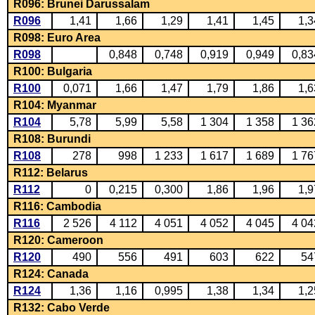
R096: Brunei Darussalam
R096
1,41
1,66
1,29
1,41
1,45
1,3
R098: Euro Area
R098
0,848
0,748
0,919
0,949
0,83
R100: Bulgaria
R100
0,071
1,66
1,47
1,79
1,86
1,6
R104: Myanmar
R104
5,78
5,99
5,58
1 304
1 358
1 36
R108: Burundi
R108
278
998
1 233
1 617
1 689
1 76
R112: Belarus
R112
0
0,215
0,300
1,86
1,96
1,9
R116: Cambodia
R116
2 526
4 112
4 051
4 052
4 045
4 04
R120: Cameroon
R120
490
556
491
603
622
54
R124: Canada
R124
1,36
1,16
0,995
1,38
1,34
1,2
R132: Cabo Verde