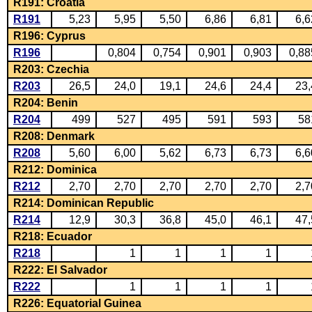
R191: Croatia
R191
5,23
5,95
5,50
6,86
6,81
6,6
R196: Cyprus
R196
0,804
0,754
0,901
0,903
0,88
R203: Czechia
R203
26,5
24,0
19,1
24,6
24,4
23,
R204: Benin
R204
499
527
495
591
593
58
R208: Denmark
R208
5,60
6,00
5,62
6,73
6,73
6,6
R212: Dominica
R212
2,70
2,70
2,70
2,70
2,70
2,7
R214: Dominican Republic
R214
12,9
30,3
36,8
45,0
46,1
47,
R218: Ecuador
R218
1
1
1
1
R222: El Salvador
R222
1
1
1
1
R226: Equatorial Guinea