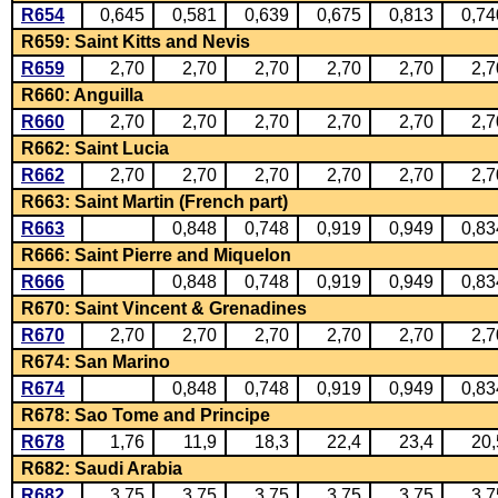
R654
0,645
0,581
0,639
0,675
0,813
0,74
R659: Saint Kitts and Nevis
R659
2,70
2,70
2,70
2,70
2,70
2,7
R660: Anguilla
R660
2,70
2,70
2,70
2,70
2,70
2,7
R662: Saint Lucia
R662
2,70
2,70
2,70
2,70
2,70
2,7
R663: Saint Martin (French part)
R663
0,848
0,748
0,919
0,949
0,83
R666: Saint Pierre and Miquelon
R666
0,848
0,748
0,919
0,949
0,83
R670: Saint Vincent & Grenadines
R670
2,70
2,70
2,70
2,70
2,70
2,7
R674: San Marino
R674
0,848
0,748
0,919
0,949
0,83
R678: Sao Tome and Principe
R678
1,76
11,9
18,3
22,4
23,4
20,
R682: Saudi Arabia
R682
3,75
3,75
3,75
3,75
3,75
3,7