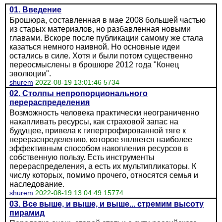
01. Введение
Брошюра, составленная в мае 2008 большей частью
из старых материалов, но разбавленная новыми
главами. Вскоре после публикации самому же стала
казаться немного наивной. Но основные идеи
остались в силе. Хотя и были потом существенно
переосмыслены в брошюре 2012 года "Конец
эволюции".
shurem
2022-08-19 13:01:46 5734
02. Столпы непропорционального
перераспределения
Возможность человека практически неограниченно
накапливать ресурсы, как страховой запас на
будущее, привела к гипертрофированной тяге к
перераспределению, которое является наиболее
эффективным способом накопления ресурсов в
собственную пользу. Есть инструменты
перераспределения, а есть их мультипликаторы. К
числу которых, помимо прочего, относятся семья и
наследование.
shurem
2022-08-19 13:04:49 15774
03. Все выше, и выше, и выше... стремим высоту
пирамид