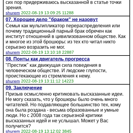
сих пор придерживаюсь высказанной в статье точки
зрения.
shurem
2022-08-19 13:09:25 11288
07. Хорошее дело "браком" не назовут
Семья как мультипликатор перераспределения или
почему традиционный парный брак обречен как
институт отношений в цивилизованном обществе. Как
и многое из этой брошюры: из тех кто читал никто
серьезно возразить не мог.
shurem
2022-08-19 13:10:18 22887
08. Понты как двигатель прогресса
"Престиж" как движущая сила поведения в
человеческом обществе. И людские глупости,
проистекающие из стремления к нему.
shurem
2022-08-19 13:11:12 14223
09. Заключение
Призыв осмысленно критиковать высказанные идеи.
Не могу сказать, что у брошюры было очень много
читателей. Но подавляющее большинство тех, кому
она была роздана - весьма образованные и умные
люди. Но с 2008 года так серьезной критики
высказанных идей и не услышал. Может у Вас
получится?
shurem
2022-08-19 13:12:02 3845