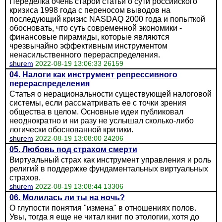
Переделка очень старой статьи о сути российского
кризиса 1998 года с переносом выводов на
последующий кризис NASDAQ 2000 года и попыткой
обосновать, что суть современной экономики -
финансовые пирамиды, которые являются
чрезвычайно эффективным инструментом
ненасильственного перераспределения.
shurem
2022-08-19 13:06:33 26159
04. Налоги как инструмент репрессивного
перераспределения
Статья о нерациональности существующей налоговой
системы, если рассматривать ее с точки зрения
общества в целом. Основные идеи публиковал
неоднократно и ни разу не услышал сколько-либо
логически обоснованной критики.
shurem
2022-08-19 13:08:00 24206
05. Любовь под страхом смерти
Виртуальный страх как инструмент управления и роль
религий в поддержке фундаментальных виртуальных
страхов.
shurem
2022-08-19 13:08:44 13306
06. Молилась ли ты на ночь?
О глупости понятия "измена" в отношениях полов.
Увы, тогда я еще не читал книг по этологии, хотя до