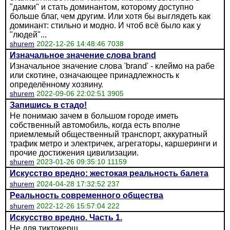
"дамки" и стать доминантом, которому доступно
больше благ, чем другим. Или хотя бы выглядеть как
доминант: стильно и модно. И чтоб всё было как у
"людей"...
shurem
2022-12-26 14:48:46 7038
Изначальное значение слова brand
Изначальное значение слова 'brand' - клеймо на рабе
или скотине, означающее принадлежность к
определённому хозяину.
shurem
2022-09-06 22:02:51 3905
Запишись в стадо!
Не понимаю зачем в большом городе иметь
собственный автомобиль, когда есть вполне
приемлемый общественный транспорт, аккуратный
трафик метро и электричек, агрегаторы, каршеринги и
прочие достижения цивилизации.
shurem
2023-01-26 09:35:10 11159
Искусство вредно: жестокая реальность балета
shurem
2024-04-28 17:32:52 237
Реальность современного общества
shurem
2022-12-26 15:57:04 222
Искусство вредно. Часть 1.
Не для тиктокерш.