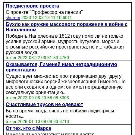
Предисловие проекта
О проекте "Профессор на пенсии"
shurem
2023-12-03 13:11:10 6011
Бухло как оружие массового поражения в войне с
Наполеоном
Победить Наполеона в 1812 году помогли не только
усилия русской армии, мудрость Кутузова, мороз и
огромные российские пространства, но и... кабацкая
русская водка.
trixter 2022-08-22 06:51:53 4760
Оказывается, Гименей имел нетрадиционную
ориентацию
Существует множество противоречащих друг другу
мифологических версий жизнеописания Гименея. Но
все они сходятся в одном: он имел нетрадиционную
сексуальную ориентацию...
trixter 2022-09-06 20:58:08 5303
Счастливые трусов не одевают
Было время, когда очень не любили люди трусы
носить...
trixter 2026-01-10 09:08:33 6713
От тех, кто с Марса
Мимозным маразматикам посвящается...