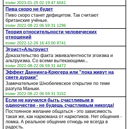
trixter 2023-01-25 02:19:47 6041
Пива скоро не будет
Пиво скоро станет дефицитом. Так считают
британские учёные.
trixter 2022-08-22 06:59:31 1296
Теория относительности человеческих
отношений
trixter 2022-12-26 16:43:00 8741
Эгоист=Альтруист
Доказательство факта эквивалентности эгоизма и
альтруизма. Со всеми вытекающими...
trixter 2022-08-22 06:59:31 4472
Эффект Даннинга-Крюгера или "пока живут на
свете дураки"
Замечательное Шнобелевское открытие по теме
разгула Маньки.
trixter 2022-08-22 06:59:31 3152
Если не научился быть счастливым в
одиночестве - не будешь счастливым никогда!
Постоянное желание общаться - это зависимость
такая же, как наркомана от наркотиков. Нет общения -
ломка. А реальное общение отнюдь не всегда в
радость.