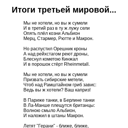
Итоги третьей мировой...
Мы не хотели, но вы ж сумели
И в третий раз в ту ж лужу сели
Опять плёл козни Альбион
Мерц, Стармер, Рютте и Макрон.
Но распустил Орешник кроны
А над рейхстагом реют дроны,
Блеснул кометою Кинжал
И в порошок стёрт Rheinmetall.
Мы не хотели, но вы ж сумели
Призвать сибирские метели,
Чтоб над Рамштайном гриб завис:
Ведь вы ж хотели? Ваш каприз!
В Париже танки, в Берлине танки
В Ла-Манше плещутся британцы:
Волною смыло Альбион,
И наложил в штаны Макрон.
Летят "Герани" - ближе, ближе,