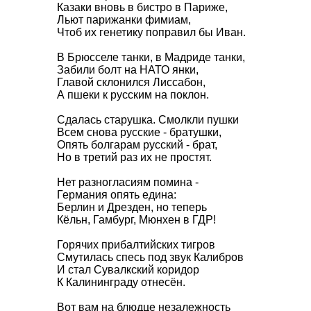
Казаки вновь в бистро в Париже,
Льют парижанки фимиам,
Чтоб их генетику поправил бы Иван.
В Брюсселе танки, в Мадриде танки,
Забили болт на НАТО янки,
Главой склонился Лиссабон,
А пшеки к русским на поклон.
Сдалась старушка. Смолкли пушки
Всем снова русские - братушки,
Опять болгарам русский - брат,
Но в третий раз их не простят.
Нет разногласиям помина -
Германия опять едина:
Берлин и Дрезден, но теперь
Кёльн, Гамбург, Мюнхен в ГДР!
Горячих прибалтийских тигров
Смутилась спесь под звук Калибров
И стал Сувалкский коридор
К Калининграду отнесён.
Вот вам на блюдце незалежность