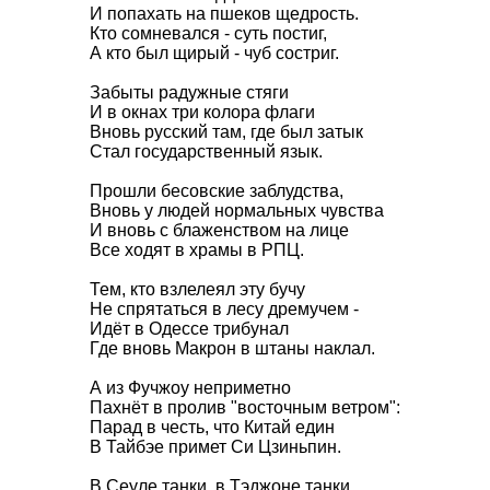
И попахать на пшеков щедрость.
Кто сомневался - суть постиг,
А кто был щирый - чуб состриг.
Забыты радужные стяги
И в окнах три колора флаги
Вновь русский там, где был затык
Стал государственный язык.
Прошли бесовские заблудства,
Вновь у людей нормальных чувства
И вновь с блаженством на лице
Все ходят в храмы в РПЦ.
Тем, кто взлелеял эту бучу
Не спрятаться в лесу дремучем -
Идёт в Одессе трибунал
Где вновь Макрон в штаны наклал.
А из Фучжоу неприметно
Пахнёт в пролив "восточным ветром":
Парад в честь, что Китай един
В Тайбэе примет Си Цзиньпин.
В Сеуле танки, в Тэджоне танки