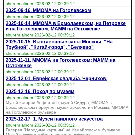
shurem albom 2026-02-12 00:39:12
2025-09-16. ММОМА на Гоголевском
shurem albom 2026-02-12 00:39:12
2025-10-14. ММОМА в Ермолаевском, на Петровке
и на Гоголевском; МАММ на Остоженке
shurem albom 2026-02-12 00:39:12
2025-10-15. Выставочные залы Москвы: "На
Трубной", "Китай-город", "Беляево"
shurem albom 2026-02-12 00:39:12
2025-11-11. ММОМА на Гоголевском; МАММ на
Остоженке
shurem albom 2026-02-12 00:39:12
2025-12-01. Еврейская свадьба. Чернихов.
shurem albom 2026-02-12 00:39:12
2025-12-16. Поход по музеям
shurem albom 2026-02-12 00:39:12
Музей истории Лефортово, музей Сидура, ММОМА в
Ермолаевском переулке, музей археологии Москвы, ММОМА
на Гоголевском бульваре
2025-12-17_1. Музеи наивного искусства
shurem albom 2026-02-12 00:39:12
Галерея "Народные картины" на Измайловском бульваре,
Музей русского лубка и наивного искусства