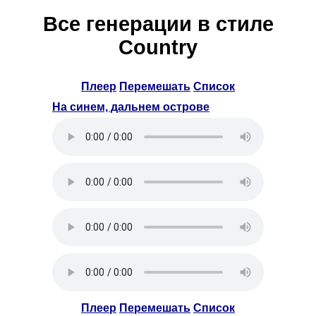
Все генерации в стиле
Country
Плеер
Перемешать
Список
На синем, дальнем острове
Плеер
Перемешать
Список