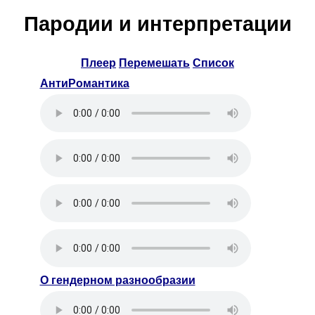
Пародии и интерпретации
Плеер
Перемешать
Список
АнтиРомантика
О гендерном разнообразии