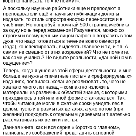
коротко написать, то «не поймут».
А поскольку научные работники ещё и преподают, а
преподаватели ещё и научные публикации должны
издавать, то стиль «пространности» переносится и в
учебники. Но попробуй, прочитай 500 страниц учебника
за одну ночь перед экзаменом! Разумеется, можно со
строгим и возмущённым лицом пафосно возразить в том
духе, что надо готовиться в течение всего семестра
(года), конспектировать, выделять главное и т.д. и т.п. А
самим не смешно от этих возражений? Что не помните,
как сами учились? Не видите реальности, «данной нам в
ощущение»?
Теперь, когда я ушёл из этой сферы деятельности, и мне
больше не нужны «печатные листы» в «реферируемых»
изданиях, появилось желание реализовать то, чего не
хватало много лет назад – компактно изложить
материалы из различных областей знания, с которыми
приходилось в той или иной форме сталкиваться. Так,
чтобы читающие могли в сжатые сроки увидеть лес в
целом, пусть и в размытых деталях, а уже потом (при
желании) подходить к отдельным деревьям и тщательно
рассматривать их ветки и листья.
Данная книга, как и вся серия «Коротко о главном»,
написана из соображений представить основной