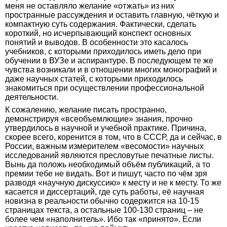
меня не оставляло желание «отжать» из них
пространные рассуждения и оставить главную, чёткую и
компактную суть содержания. Фактически, сделать
короткий, но исчерпывающий конспект основных
понятий и выводов. В особенности это касалось
учебников, с которыми приходилось иметь дело при
обучении в ВУЗе и аспирантуре. В последующем те же
чувства возникали и в отношении многих монографий и
даже научных статей, с которыми приходилось
знакомиться при осуществлении профессиональной
деятельности.
К сожалению, желание писать пространно,
демонстрируя «всеобъемлющие» знания, прочно
утвердилось в научной и учебной практике. Причина,
скорее всего, коренится в том, что в СССР, да и сейчас, в
России, важным измерителем «весомости» научных
исследований являются пресловутые печатные листы.
Вынь да положь необходимый объём публикаций, а то
премии тебе не видать. Вот и пишут, часто по чём зря
разводя «научную дискуссию» к месту и не к месту. То же
касается и диссертаций, где суть работы, её научная
новизна в реальности обычно содержится на 10-15
страницах текста, а остальные 100-130 страниц – не
более чем «наполнитель». Ибо так «принято». Если