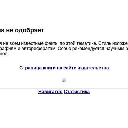
s не одобряет
я не всем известные факты по этой тематике. Стиль излож
рафиям и авторефератам. Особо рекомендуется научным 
ное.
Страница книги на сайте издательства
Навигатор
Статистика