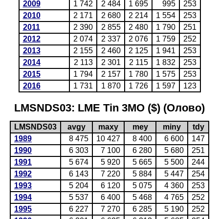
2009
1 742
2 484
1 695
995
253
2010
2 171
2 680
2 214
1 554
253
2011
2 390
2 855
2 480
1 790
251
2012
2 074
2 337
2 076
1 759
252
2013
2 155
2 460
2 125
1 941
253
2014
2 113
2 301
2 115
1 832
253
2015
1 794
2 157
1 780
1 575
253
2016
1 731
1 870
1 726
1 597
123
LMSNDS03: LME Tin 3MO ($) (Олово)
LMSNDS03
avgy
maxy
mey
miny
tdy
1989
8 475
10 427
8 400
6 600
147
1990
6 303
7 100
6 280
5 680
251
1991
5 674
5 920
5 665
5 500
244
1992
6 143
7 220
5 884
5 447
254
1993
5 204
6 120
5 075
4 360
253
1994
5 537
6 400
5 468
4 765
252
1995
6 227
7 270
6 285
5 190
252