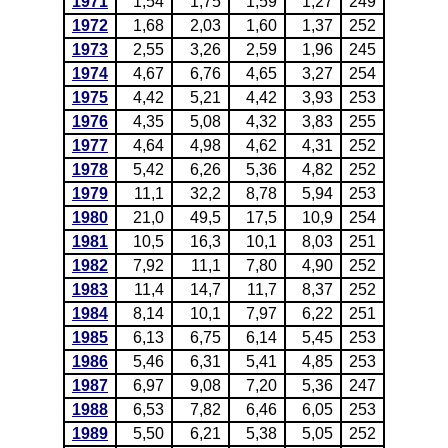
1971
1,54
1,75
1,59
1,27
249
1972
1,68
2,03
1,60
1,37
252
1973
2,55
3,26
2,59
1,96
245
1974
4,67
6,76
4,65
3,27
254
1975
4,42
5,21
4,42
3,93
253
1976
4,35
5,08
4,32
3,83
255
1977
4,64
4,98
4,62
4,31
252
1978
5,42
6,26
5,36
4,82
252
1979
11,1
32,2
8,78
5,94
253
1980
21,0
49,5
17,5
10,9
254
1981
10,5
16,3
10,1
8,03
251
1982
7,92
11,1
7,80
4,90
252
1983
11,4
14,7
11,7
8,37
252
1984
8,14
10,1
7,97
6,22
251
1985
6,13
6,75
6,14
5,45
253
1986
5,46
6,31
5,41
4,85
253
1987
6,97
9,08
7,20
5,36
247
1988
6,53
7,82
6,46
6,05
253
1989
5,50
6,21
5,38
5,05
252