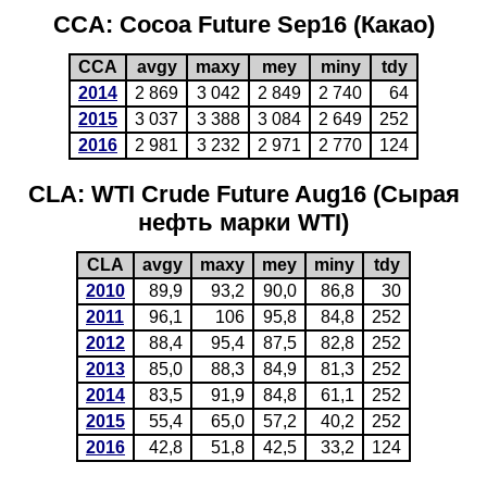
CCA: Cocoa Future Sep16 (Какао)
CCA
avgy
maxy
mey
miny
tdy
2014
2 869
3 042
2 849
2 740
64
2015
3 037
3 388
3 084
2 649
252
2016
2 981
3 232
2 971
2 770
124
CLA: WTI Crude Future Aug16 (Сырая
нефть марки WTI)
CLA
avgy
maxy
mey
miny
tdy
2010
89,9
93,2
90,0
86,8
30
2011
96,1
106
95,8
84,8
252
2012
88,4
95,4
87,5
82,8
252
2013
85,0
88,3
84,9
81,3
252
2014
83,5
91,9
84,8
61,1
252
2015
55,4
65,0
57,2
40,2
252
2016
42,8
51,8
42,5
33,2
124