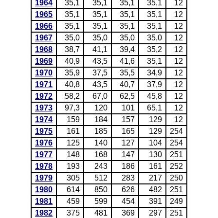
1964
35,1
35,1
35,1
35,1
12
1965
35,1
35,1
35,1
35,1
12
1966
35,1
35,1
35,1
35,1
12
1967
35,0
35,0
35,0
35,0
12
1968
38,7
41,1
39,4
35,2
12
1969
40,9
43,5
41,6
35,1
12
1970
35,9
37,5
35,5
34,9
12
1971
40,8
43,5
40,7
37,9
12
1972
58,2
67,0
62,5
45,8
12
1973
97,3
120
101
65,1
12
1974
159
184
157
129
12
1975
161
185
165
129
254
1976
125
140
127
104
254
1977
148
168
147
130
251
1978
193
243
186
161
252
1979
305
512
283
217
250
1980
614
850
626
482
251
1981
459
599
454
391
249
1982
375
481
369
297
251