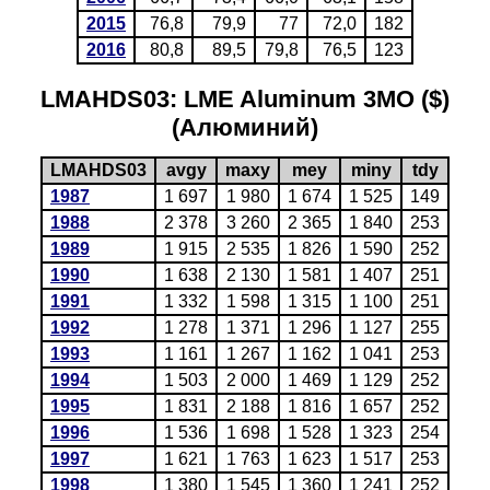
2015
76,8
79,9
77
72,0
182
2016
80,8
89,5
79,8
76,5
123
LMAHDS03: LME Aluminum 3MO ($)
(Алюминий)
LMAHDS03
avgy
maxy
mey
miny
tdy
1987
1 697
1 980
1 674
1 525
149
1988
2 378
3 260
2 365
1 840
253
1989
1 915
2 535
1 826
1 590
252
1990
1 638
2 130
1 581
1 407
251
1991
1 332
1 598
1 315
1 100
251
1992
1 278
1 371
1 296
1 127
255
1993
1 161
1 267
1 162
1 041
253
1994
1 503
2 000
1 469
1 129
252
1995
1 831
2 188
1 816
1 657
252
1996
1 536
1 698
1 528
1 323
254
1997
1 621
1 763
1 623
1 517
253
1998
1 380
1 545
1 360
1 241
252