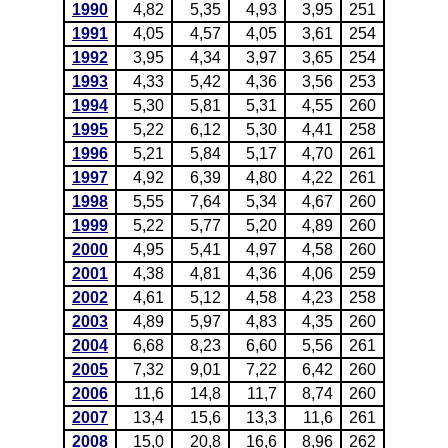
1990
4,82
5,35
4,93
3,95
251
1991
4,05
4,57
4,05
3,61
254
1992
3,95
4,34
3,97
3,65
254
1993
4,33
5,42
4,36
3,56
253
1994
5,30
5,81
5,31
4,55
260
1995
5,22
6,12
5,30
4,41
258
1996
5,21
5,84
5,17
4,70
261
1997
4,92
6,39
4,80
4,22
261
1998
5,55
7,64
5,34
4,67
260
1999
5,22
5,77
5,20
4,89
260
2000
4,95
5,41
4,97
4,58
260
2001
4,38
4,81
4,36
4,06
259
2002
4,61
5,12
4,58
4,23
258
2003
4,89
5,97
4,83
4,35
260
2004
6,68
8,23
6,60
5,56
261
2005
7,32
9,01
7,22
6,42
260
2006
11,6
14,8
11,7
8,74
260
2007
13,4
15,6
13,3
11,6
261
2008
15,0
20,8
16,6
8,96
262