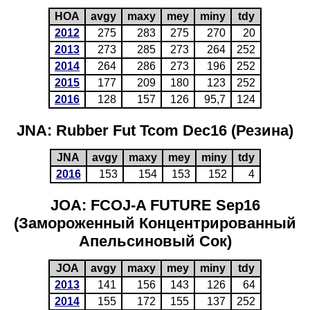
HOA
avgy
maxy
mey
miny
tdy
2012
275
283
275
270
20
2013
273
285
273
264
252
2014
264
286
273
196
252
2015
177
209
180
123
252
2016
128
157
126
95,7
124
JNA: Rubber Fut Tcom Dec16 (Резина)
JNA
avgy
maxy
mey
miny
tdy
2016
153
154
153
152
4
JOA: FCOJ-A FUTURE Sep16
(Замороженный Концентрированный
Апельсиновый Сок)
JOA
avgy
maxy
mey
miny
tdy
2013
141
156
143
126
64
2014
155
172
155
137
252