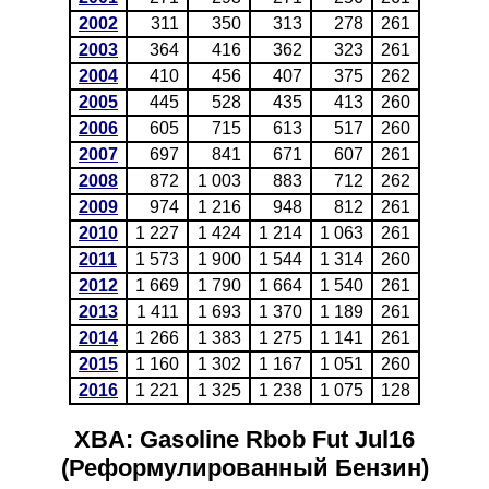
2002
311
350
313
278
261
2003
364
416
362
323
261
2004
410
456
407
375
262
2005
445
528
435
413
260
2006
605
715
613
517
260
2007
697
841
671
607
261
2008
872
1 003
883
712
262
2009
974
1 216
948
812
261
2010
1 227
1 424
1 214
1 063
261
2011
1 573
1 900
1 544
1 314
260
2012
1 669
1 790
1 664
1 540
261
2013
1 411
1 693
1 370
1 189
261
2014
1 266
1 383
1 275
1 141
261
2015
1 160
1 302
1 167
1 051
260
2016
1 221
1 325
1 238
1 075
128
XBA: Gasoline Rbob Fut Jul16
(Реформулированный Бензин)