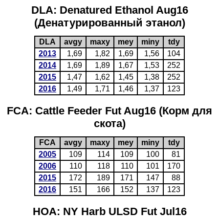
DLA: Denatured Ethanol Aug16
(Денатурированный этанол)
DLA
avgy
maxy
mey
miny
tdy
2013
1,69
1,82
1,69
1,56
104
2014
1,69
1,89
1,67
1,53
252
2015
1,47
1,62
1,45
1,38
252
2016
1,49
1,71
1,46
1,37
123
FCA: Cattle Feeder Fut Aug16 (Корм для
скота)
FCA
avgy
maxy
mey
miny
tdy
2005
109
114
109
100
81
2006
110
118
110
101
170
2015
172
189
171
147
88
2016
151
166
152
137
123
HOA: NY Harb ULSD Fut Jul16