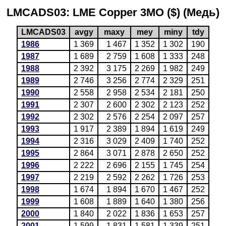
LMCADS03: LME Copper 3MO ($) (Медь)
LMCADS03
avgy
maxy
mey
miny
tdy
1986
1 369
1 467
1 352
1 302
190
1987
1 689
2 759
1 608
1 333
248
1988
2 392
3 175
2 269
1 982
249
1989
2 746
3 256
2 774
2 329
251
1990
2 558
2 958
2 534
2 181
250
1991
2 307
2 600
2 302
2 123
252
1992
2 302
2 576
2 254
2 097
257
1993
1 917
2 389
1 894
1 619
249
1994
2 316
3 029
2 409
1 740
252
1995
2 864
3 071
2 878
2 650
252
1996
2 222
2 696
2 155
1 745
254
1997
2 219
2 592
2 262
1 726
253
1998
1 674
1 894
1 670
1 467
252
1999
1 608
1 889
1 640
1 380
256
2000
1 840
2 022
1 836
1 653
257
2001
1 599
1 831
1 581
1 339
251