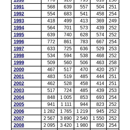
1991
568
639
557
504
251
1992
554
683
541
458
254
1993
418
499
413
369
249
1994
564
701
573
439
252
1995
639
740
628
574
252
1996
772
861
783
667
254
1997
633
725
636
529
253
1998
534
594
538
468
252
1999
509
560
506
463
258
2000
467
517
470
420
257
2001
483
519
485
444
251
2002
462
528
458
414
251
2003
517
724
485
439
253
2004
848
1 005
853
693
254
2005
941
1 111
944
823
252
2006
1 282
1 765
1 219
945
252
2007
2 567
3 890
2 540
1 550
252
2008
2 095
3 420
1 980
850
254