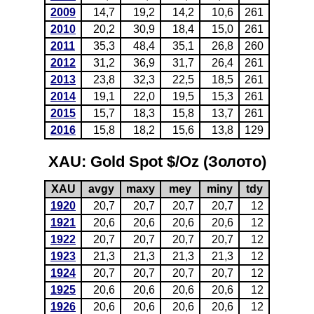
2009
14,7
19,2
14,2
10,6
261
2010
20,2
30,9
18,4
15,0
261
2011
35,3
48,4
35,1
26,8
260
2012
31,2
36,9
31,7
26,4
261
2013
23,8
32,3
22,5
18,5
261
2014
19,1
22,0
19,5
15,3
261
2015
15,7
18,3
15,8
13,7
261
2016
15,8
18,2
15,6
13,8
129
XAU: Gold Spot $/Oz (Золото)
XAU
avgy
maxy
mey
miny
tdy
1920
20,7
20,7
20,7
20,7
12
1921
20,6
20,6
20,6
20,6
12
1922
20,7
20,7
20,7
20,7
12
1923
21,3
21,3
21,3
21,3
12
1924
20,7
20,7
20,7
20,7
12
1925
20,6
20,6
20,6
20,6
12
1926
20,6
20,6
20,6
20,6
12