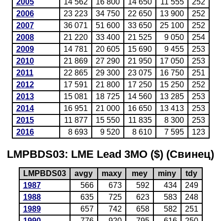
2005
14 562
16 800
14 650
11 555
252
2006
23 223
34 750
22 650
13 900
252
2007
36 071
51 600
33 650
25 100
252
2008
21 220
33 400
21 525
9 050
254
2009
14 781
20 605
15 690
9 455
253
2010
21 869
27 290
21 950
17 050
253
2011
22 865
29 300
23 075
16 750
251
2012
17 591
21 800
17 250
15 250
252
2013
15 081
18 725
14 560
13 285
253
2014
16 951
21 000
16 650
13 413
253
2015
11 877
15 550
11 835
8 300
253
2016
8 693
9 520
8 610
7 595
123
LMPBDS03: LME Lead 3MO ($) (Свинец)
LMPBDS03
avgy
maxy
mey
miny
tdy
1987
566
673
592
434
249
1988
635
725
623
583
248
1989
657
742
658
582
251
1990
776
920
795
616
250