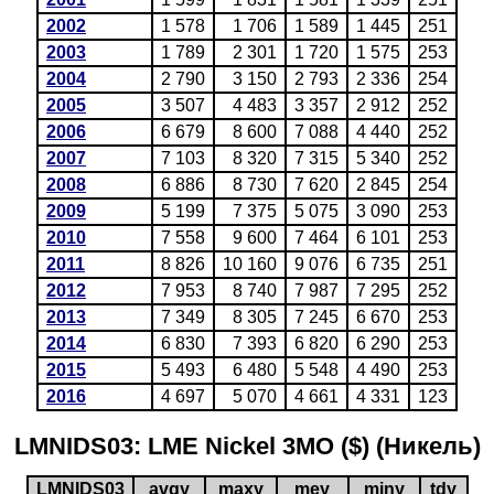
2002
1 578
1 706
1 589
1 445
251
2003
1 789
2 301
1 720
1 575
253
2004
2 790
3 150
2 793
2 336
254
2005
3 507
4 483
3 357
2 912
252
2006
6 679
8 600
7 088
4 440
252
2007
7 103
8 320
7 315
5 340
252
2008
6 886
8 730
7 620
2 845
254
2009
5 199
7 375
5 075
3 090
253
2010
7 558
9 600
7 464
6 101
253
2011
8 826
10 160
9 076
6 735
251
2012
7 953
8 740
7 987
7 295
252
2013
7 349
8 305
7 245
6 670
253
2014
6 830
7 393
6 820
6 290
253
2015
5 493
6 480
5 548
4 490
253
2016
4 697
5 070
4 661
4 331
123
LMNIDS03: LME Nickel 3MO ($) (Никель)
LMNIDS03
avgy
maxy
mey
miny
tdy