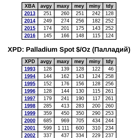
XBA
avgy
maxy
mey
miny
tdy
2013
251
260
251
242
128
2014
249
274
256
182
252
2015
174
201
175
143
252
2016
145
166
148
115
124
XPD: Palladium Spot $/Oz (Палладий)
XPD
avgy
maxy
mey
miny
tdy
1993
128
139
128
122
46
1994
144
162
143
124
258
1995
152
176
156
128
256
1996
128
144
130
115
261
1997
179
241
190
117
261
1998
285
413
283
200
260
1999
359
450
350
290
253
2000
685
969
705
434
244
2001
599
1 111
600
310
234
2002
337
437
334
229
237