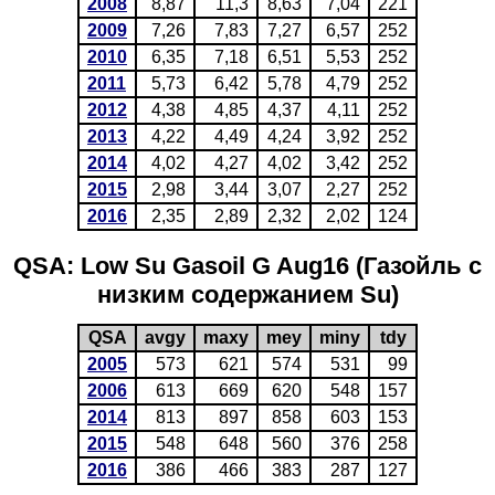
2008
8,87
11,3
8,63
7,04
221
2009
7,26
7,83
7,27
6,57
252
2010
6,35
7,18
6,51
5,53
252
2011
5,73
6,42
5,78
4,79
252
2012
4,38
4,85
4,37
4,11
252
2013
4,22
4,49
4,24
3,92
252
2014
4,02
4,27
4,02
3,42
252
2015
2,98
3,44
3,07
2,27
252
2016
2,35
2,89
2,32
2,02
124
QSA: Low Su Gasoil G Aug16 (Газойль с
низким содержанием Su)
QSA
avgy
maxy
mey
miny
tdy
2005
573
621
574
531
99
2006
613
669
620
548
157
2014
813
897
858
603
153
2015
548
648
560
376
258
2016
386
466
383
287
127