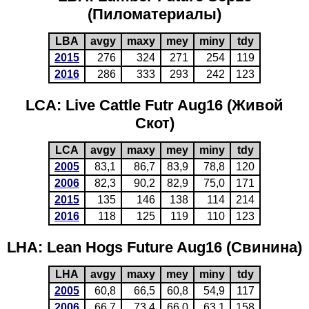
(Пиломатериалы)
LBA
avgy
maxy
mey
miny
tdy
2015
276
324
271
254
119
2016
286
333
293
242
123
LCA: Live Cattle Futr Aug16 (Живой
Скот)
LCA
avgy
maxy
mey
miny
tdy
2005
83,1
86,7
83,9
78,8
120
2006
82,3
90,2
82,9
75,0
171
2015
135
146
138
114
214
2016
118
125
119
110
123
LHA: Lean Hogs Future Aug16 (Свинина)
LHA
avgy
maxy
mey
miny
tdy
2005
60,8
66,5
60,8
54,9
117
2006
66,7
73,4
66,0
63,1
158