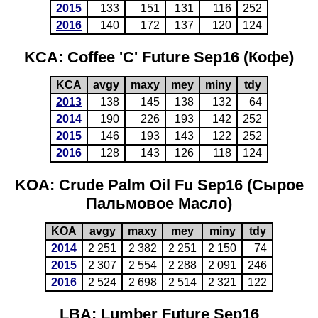
2015
133
151
131
116
252
2016
140
172
137
120
124
KCA: Coffee 'C' Future Sep16 (Кофе)
KCA
avgy
maxy
mey
miny
tdy
2013
138
145
138
132
64
2014
190
226
193
142
252
2015
146
193
143
122
252
2016
128
143
126
118
124
KOA: Crude Palm Oil Fu Sep16 (Сырое
Пальмовое Масло)
KOA
avgy
maxy
mey
miny
tdy
2014
2 251
2 382
2 251
2 150
74
2015
2 307
2 554
2 288
2 091
246
2016
2 524
2 698
2 514
2 321
122
LBA: Lumber Future Sep16