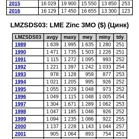
2015
16 029
19 900
15 550
13 850
253
2016
16 129
17 450
16 655
13 300
123
LMZSDS03: LME Zinc 3MO ($) (Цинк)
LMZSDS03
avgy
maxy
mey
miny
tdy
1989
1 639
1 995
1 635
1 280
251
1990
1 471
1 735
1 503
1 226
251
1991
1 115
1 272
1 095
993
252
1992
1 221
1 397
1 242
1 033
254
1993
978
1 128
959
877
253
1994
1 021
1 205
995
926
252
1995
1 055
1 229
1 048
973
252
1996
1 049
1 115
1 048
1 005
254
1997
1 304
1 671
1 289
1 062
253
1998
1 047
1 185
1 046
926
252
1999
1 094
1 235
1 086
922
255
2000
1 137
1 228
1 143
1 044
257
2001
905
1 064
893
754
251