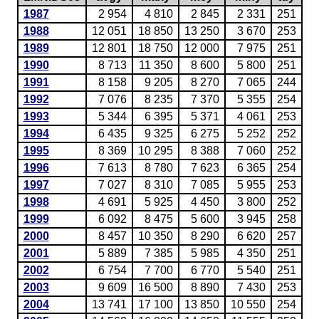
1987
2 954
4 810
2 845
2 331
251
1988
12 051
18 850
13 250
3 670
253
1989
12 801
18 750
12 000
7 975
251
1990
8 713
11 350
8 600
5 800
251
1991
8 158
9 205
8 270
7 065
244
1992
7 076
8 235
7 370
5 355
254
1993
5 344
6 395
5 371
4 061
253
1994
6 435
9 325
6 275
5 252
252
1995
8 369
10 295
8 388
7 060
252
1996
7 613
8 780
7 623
6 365
254
1997
7 027
8 310
7 085
5 955
253
1998
4 691
5 925
4 450
3 800
252
1999
6 092
8 475
5 600
3 945
258
2000
8 457
10 350
8 290
6 620
257
2001
5 889
7 385
5 985
4 350
251
2002
6 754
7 700
6 770
5 540
251
2003
9 609
16 500
8 890
7 430
253
2004
13 741
17 100
13 850
10 550
254