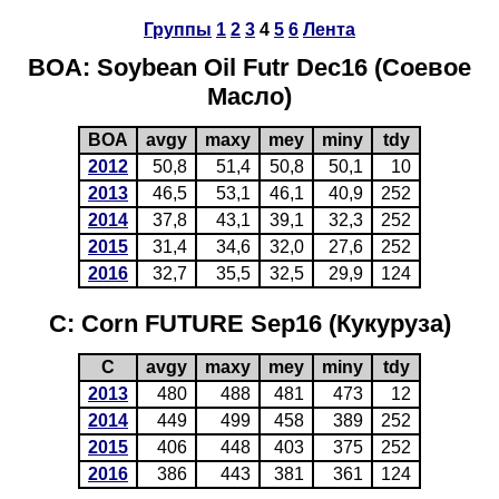
Группы
1
2
3
4
5
6
Лента
BOA: Soybean Oil Futr Dec16 (Соевое
Масло)
BOA
avgy
maxy
mey
miny
tdy
2012
50,8
51,4
50,8
50,1
10
2013
46,5
53,1
46,1
40,9
252
2014
37,8
43,1
39,1
32,3
252
2015
31,4
34,6
32,0
27,6
252
2016
32,7
35,5
32,5
29,9
124
C: Corn FUTURE Sep16 (Кукуруза)
C
avgy
maxy
mey
miny
tdy
2013
480
488
481
473
12
2014
449
499
458
389
252
2015
406
448
403
375
252
2016
386
443
381
361
124