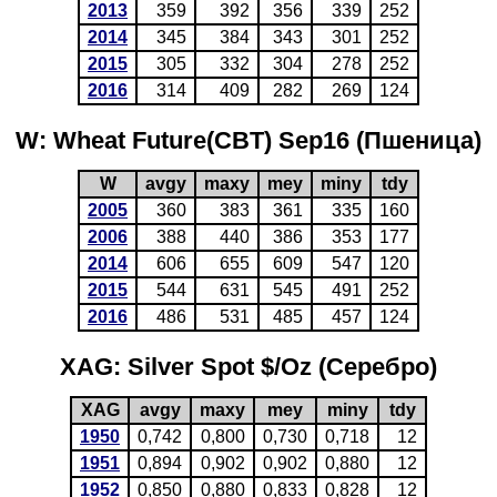
2013
359
392
356
339
252
2014
345
384
343
301
252
2015
305
332
304
278
252
2016
314
409
282
269
124
W: Wheat Future(CBT) Sep16 (Пшеница)
W
avgy
maxy
mey
miny
tdy
2005
360
383
361
335
160
2006
388
440
386
353
177
2014
606
655
609
547
120
2015
544
631
545
491
252
2016
486
531
485
457
124
XAG: Silver Spot $/Oz (Серебро)
XAG
avgy
maxy
mey
miny
tdy
1950
0,742
0,800
0,730
0,718
12
1951
0,894
0,902
0,902
0,880
12
1952
0,850
0,880
0,833
0,828
12