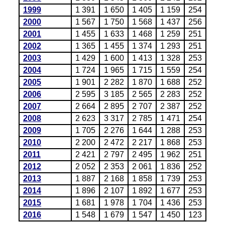
1999
1 391
1 650
1 405
1 159
254
2000
1 567
1 750
1 568
1 437
256
2001
1 455
1 633
1 468
1 259
251
2002
1 365
1 455
1 374
1 293
251
2003
1 429
1 600
1 413
1 328
253
2004
1 724
1 965
1 715
1 559
254
2005
1 901
2 282
1 870
1 688
252
2006
2 595
3 185
2 565
2 283
252
2007
2 664
2 895
2 707
2 387
252
2008
2 623
3 317
2 785
1 471
254
2009
1 705
2 276
1 644
1 288
253
2010
2 200
2 472
2 217
1 868
253
2011
2 421
2 797
2 495
1 962
251
2012
2 052
2 353
2 061
1 836
252
2013
1 887
2 168
1 858
1 739
253
2014
1 896
2 107
1 892
1 677
253
2015
1 681
1 978
1 704
1 436
253
2016
1 548
1 679
1 547
1 450
123