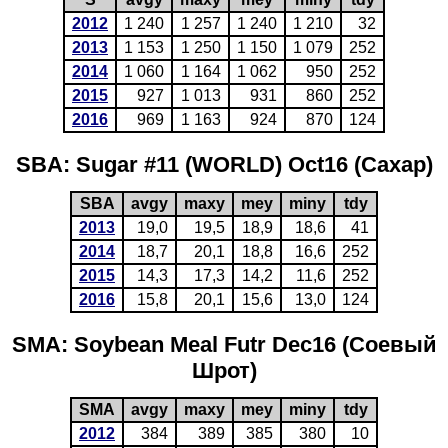
2012
1 240
1 257
1 240
1 210
32
2013
1 153
1 250
1 150
1 079
252
2014
1 060
1 164
1 062
950
252
2015
927
1 013
931
860
252
2016
969
1 163
924
870
124
SBA: Sugar #11 (WORLD) Oct16 (Сахар)
SBA
avgy
maxy
mey
miny
tdy
2013
19,0
19,5
18,9
18,6
41
2014
18,7
20,1
18,8
16,6
252
2015
14,3
17,3
14,2
11,6
252
2016
15,8
20,1
15,6
13,0
124
SMA: Soybean Meal Futr Dec16 (Соевый
Шрот)
SMA
avgy
maxy
mey
miny
tdy
2012
384
389
385
380
10