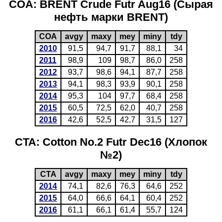
COA: BRENT Crude Futr Aug16 (Сырая
нефть марки BRENT)
COA
avgy
maxy
mey
miny
tdy
2010
91,5
94,7
91,7
88,1
34
2011
98,9
109
98,7
86,0
258
2012
93,7
98,6
94,1
87,7
258
2013
94,1
98,3
93,9
90,1
258
2014
95,3
104
97,7
68,4
258
2015
60,5
72,5
62,0
40,7
258
2016
42,6
52,5
42,7
31,5
127
CTA: Cotton No.2 Futr Dec16 (Хлопок
№2)
CTA
avgy
maxy
mey
miny
tdy
2014
74,1
82,6
76,3
64,6
252
2015
64,0
66,6
64,1
60,4
252
2016
61,1
66,1
61,4
55,7
124