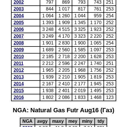
2002
797
869
793
743
251
2003
844
1 017
817
761
253
2004
1 064
1 260
1 044
959
254
2005
1 393
1 909
1 345
1 170
252
2006
3 248
4 515
3 325
1 923
252
2007
3 249
4 170
3 323
2 220
252
2008
1 901
2 830
1 900
1 065
254
2009
1 689
2 560
1 585
1 097
253
2010
2 185
2 718
2 200
1 628
253
2011
2 212
2 596
2 247
1 740
251
2012
1 965
2 205
1 968
1 756
252
2013
1 939
2 210
1 905
1 819
253
2014
2 167
2 410
2 177
1 945
253
2015
1 938
2 401
2 019
1 495
253
2016
1 802
2 086
1 833
1 468
123
NGA: Natural Gas Futr Aug16 (Газ)
NGA
avgy
maxy
mey
miny
tdy