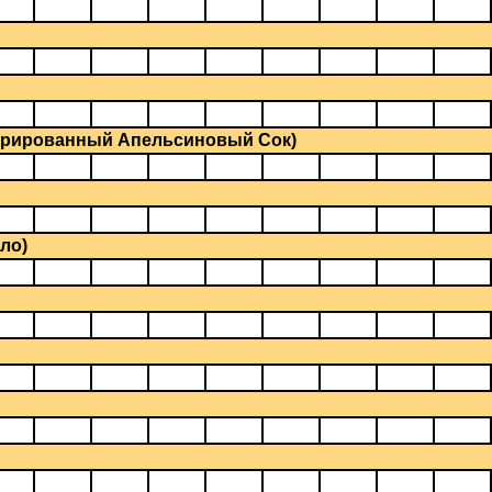
трированный Апельсиновый Сок)
ло)