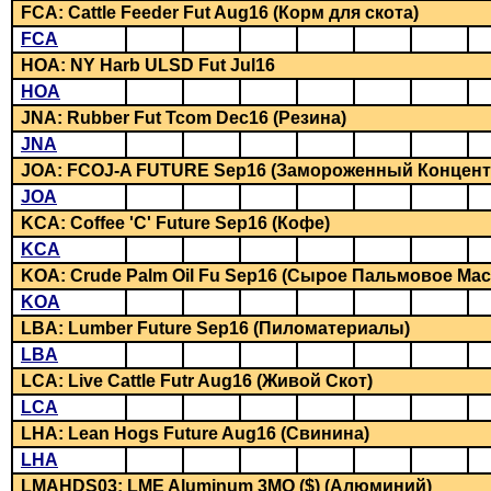
FCA: Cattle Feeder Fut Aug16 (Корм для скота)
FCA
HOA: NY Harb ULSD Fut Jul16
HOA
JNA: Rubber Fut Tcom Dec16 (Резина)
JNA
JOA: FCOJ-A FUTURE Sep16 (Замороженный Концен
JOA
KCA: Coffee 'C' Future Sep16 (Кофе)
KCA
KOA: Crude Palm Oil Fu Sep16 (Сырое Пальмовое Мас
KOA
LBA: Lumber Future Sep16 (Пиломатериалы)
LBA
LCA: Live Cattle Futr Aug16 (Живой Скот)
LCA
LHA: Lean Hogs Future Aug16 (Свинина)
LHA
LMAHDS03: LME Aluminum 3MO ($) (Алюминий)