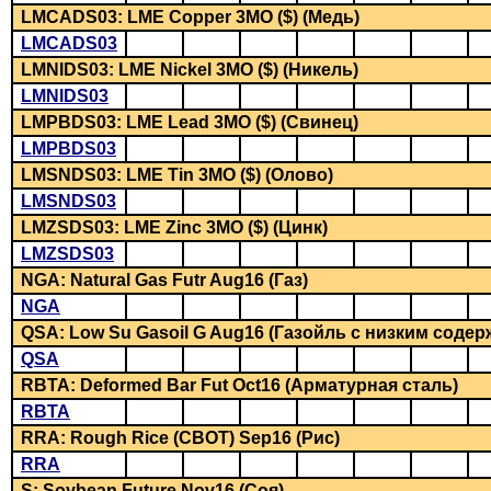
LMCADS03: LME Copper 3MO ($) (Медь)
LMCADS03
LMNIDS03: LME Nickel 3MO ($) (Никель)
LMNIDS03
LMPBDS03: LME Lead 3MO ($) (Свинец)
LMPBDS03
LMSNDS03: LME Tin 3MO ($) (Олово)
LMSNDS03
LMZSDS03: LME Zinc 3MO ($) (Цинк)
LMZSDS03
NGA: Natural Gas Futr Aug16 (Газ)
NGA
QSA: Low Su Gasoil G Aug16 (Газойль с низким соде
QSA
RBTA: Deformed Bar Fut Oct16 (Арматурная сталь)
RBTA
RRA: Rough Rice (CBOT) Sep16 (Рис)
RRA
S: Soybean Future Nov16 (Соя)