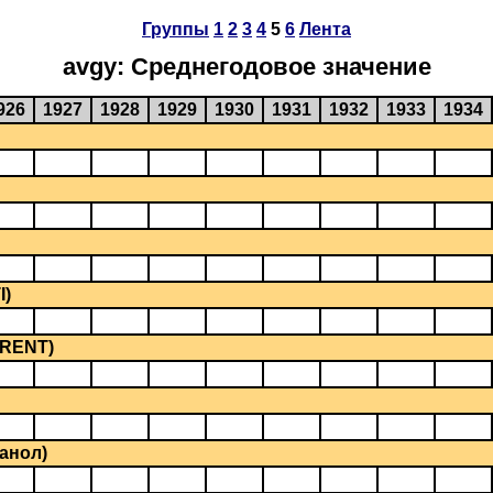
Группы
1
2
3
4
5
6
Лента
avgy: Среднегодовое значение
926
1927
1928
1929
1930
1931
1932
1933
1934
I)
BRENT)
анол)