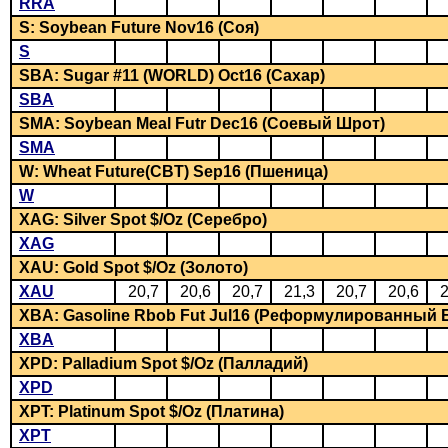
RRA
S: Soybean Future Nov16 (Соя)
S
SBA: Sugar #11 (WORLD) Oct16 (Сахар)
SBA
SMA: Soybean Meal Futr Dec16 (Соевый Шрот)
SMA
W: Wheat Future(CBT) Sep16 (Пшеница)
W
XAG: Silver Spot $/Oz (Серебро)
XAG
XAU: Gold Spot $/Oz (Золото)
XAU
20,7
20,6
20,7
21,3
20,7
20,6
2
XBA: Gasoline Rbob Fut Jul16 (Реформулированный 
XBA
XPD: Palladium Spot $/Oz (Палладий)
XPD
XPT: Platinum Spot $/Oz (Платина)
XPT