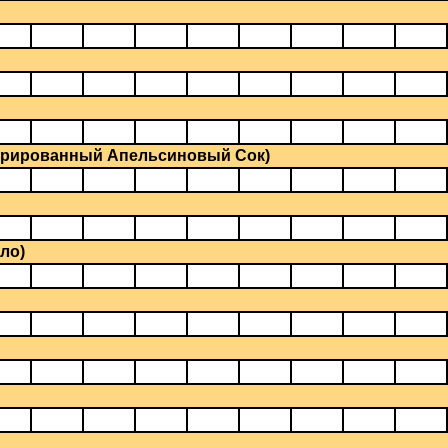
трированный Апельсиновый Сок)
ло)