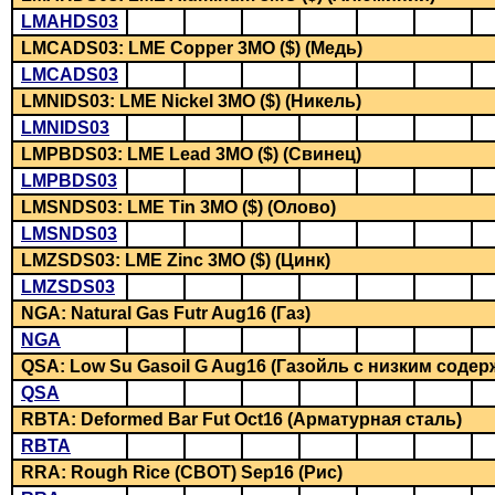
LMAHDS03
LMCADS03: LME Copper 3MO ($) (Медь)
LMCADS03
LMNIDS03: LME Nickel 3MO ($) (Никель)
LMNIDS03
LMPBDS03: LME Lead 3MO ($) (Свинец)
LMPBDS03
LMSNDS03: LME Tin 3MO ($) (Олово)
LMSNDS03
LMZSDS03: LME Zinc 3MO ($) (Цинк)
LMZSDS03
NGA: Natural Gas Futr Aug16 (Газ)
NGA
QSA: Low Su Gasoil G Aug16 (Газойль с низким соде
QSA
RBTA: Deformed Bar Fut Oct16 (Арматурная сталь)
RBTA
RRA: Rough Rice (CBOT) Sep16 (Рис)