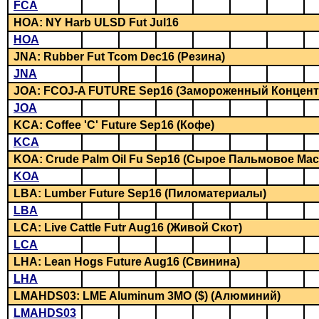
FCA
HOA: NY Harb ULSD Fut Jul16
HOA
JNA: Rubber Fut Tcom Dec16 (Резина)
JNA
JOA: FCOJ-A FUTURE Sep16 (Замороженный Концен
JOA
KCA: Coffee 'C' Future Sep16 (Кофе)
KCA
KOA: Crude Palm Oil Fu Sep16 (Сырое Пальмовое Мас
KOA
LBA: Lumber Future Sep16 (Пиломатериалы)
LBA
LCA: Live Cattle Futr Aug16 (Живой Скот)
LCA
LHA: Lean Hogs Future Aug16 (Свинина)
LHA
LMAHDS03: LME Aluminum 3MO ($) (Алюминий)
LMAHDS03