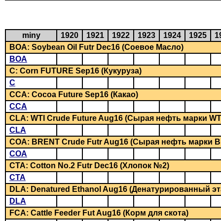
miny
1920
1921
1922
1923
1924
1925
1
BOA: Soybean Oil Futr Dec16 (Соевое Масло)
BOA
C: Corn FUTURE Sep16 (Кукуруза)
C
CCA: Cocoa Future Sep16 (Какао)
CCA
CLA: WTI Crude Future Aug16 (Сырая нефть марки WT
CLA
COA: BRENT Crude Futr Aug16 (Сырая нефть марки 
COA
CTA: Cotton No.2 Futr Dec16 (Хлопок №2)
CTA
DLA: Denatured Ethanol Aug16 (Денатурированный эт
DLA
FCA: Cattle Feeder Fut Aug16 (Корм для скота)