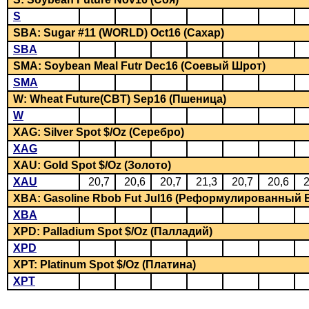
S
SBA: Sugar #11 (WORLD) Oct16 (Сахар)
SBA
SMA: Soybean Meal Futr Dec16 (Соевый Шрот)
SMA
W: Wheat Future(CBT) Sep16 (Пшеница)
W
XAG: Silver Spot $/Oz (Серебро)
XAG
XAU: Gold Spot $/Oz (Золото)
XAU
20,7
20,6
20,7
21,3
20,7
20,6
2
XBA: Gasoline Rbob Fut Jul16 (Реформулированный 
XBA
XPD: Palladium Spot $/Oz (Палладий)
XPD
XPT: Platinum Spot $/Oz (Платина)
XPT