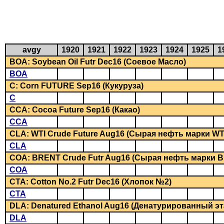
avgy
1920
1921
1922
1923
1924
1925
1
BOA: Soybean Oil Futr Dec16 (Соевое Масло)
BOA
C: Corn FUTURE Sep16 (Кукуруза)
C
CCA: Cocoa Future Sep16 (Какао)
CCA
CLA: WTI Crude Future Aug16 (Сырая нефть марки WT
CLA
COA: BRENT Crude Futr Aug16 (Сырая нефть марки 
COA
CTA: Cotton No.2 Futr Dec16 (Хлопок №2)
CTA
DLA: Denatured Ethanol Aug16 (Денатурированный эт
DLA