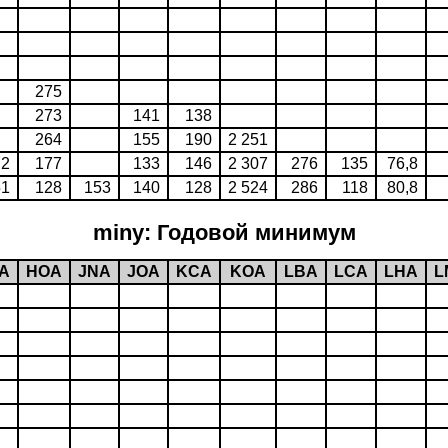
275
273
141
138
264
155
190
2 251
72
177
133
146
2 307
276
135
76,8
51
128
153
140
128
2 524
286
118
80,8
miny: Годовой минимум
A
HOA
JNA
JOA
KCA
KOA
LBA
LCA
LHA
L