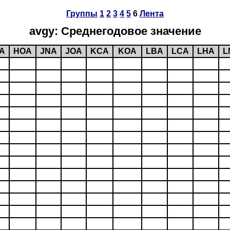
Группы
1
2
3
4
5
6
Лента
avgy: Среднегодовое значение
A
HOA
JNA
JOA
KCA
KOA
LBA
LCA
LHA
L