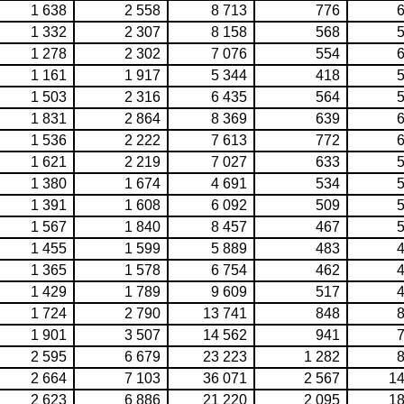
1 638
2 558
8 713
776
6
1 332
2 307
8 158
568
5
1 278
2 302
7 076
554
6
1 161
1 917
5 344
418
5
1 503
2 316
6 435
564
5
1 831
2 864
8 369
639
6
1 536
2 222
7 613
772
6
1 621
2 219
7 027
633
5
1 380
1 674
4 691
534
5
1 391
1 608
6 092
509
5
1 567
1 840
8 457
467
5
1 455
1 599
5 889
483
4
1 365
1 578
6 754
462
4
1 429
1 789
9 609
517
4
1 724
2 790
13 741
848
8
1 901
3 507
14 562
941
7
2 595
6 679
23 223
1 282
8
2 664
7 103
36 071
2 567
14
2 623
6 886
21 220
2 095
18