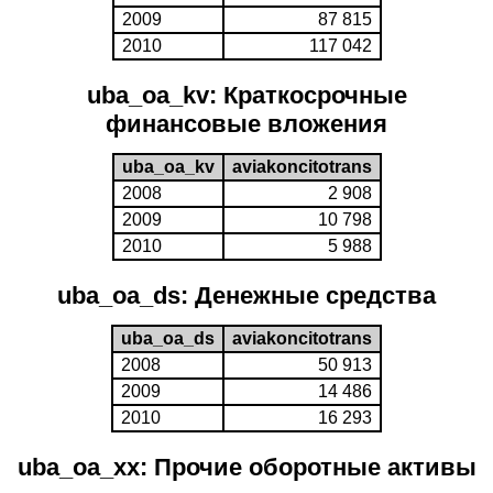
2009
87 815
2010
117 042
uba_oa_kv: Краткосрочные
финансовые вложения
uba_oa_kv
aviakoncitotrans
2008
2 908
2009
10 798
2010
5 988
uba_oa_ds: Денежные средства
uba_oa_ds
aviakoncitotrans
2008
50 913
2009
14 486
2010
16 293
uba_oa_xx: Прочие оборотные активы