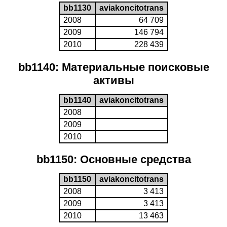
bb1130
aviakoncitotrans
2008
64 709
2009
146 794
2010
228 439
bb1140: Материальные поисковые
активы
bb1140
aviakoncitotrans
2008
2009
2010
bb1150: Основные средства
bb1150
aviakoncitotrans
2008
3 413
2009
3 413
2010
13 463