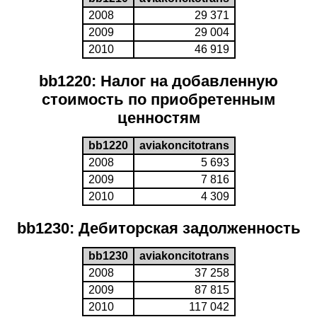
2008
29 371
2009
29 004
2010
46 919
bb1220: Налог на добавленную
стоимость по приобретенным
ценностям
bb1220
aviakoncitotrans
2008
5 693
2009
7 816
2010
4 309
bb1230: Дебиторская задолженность
bb1230
aviakoncitotrans
2008
37 258
2009
87 815
2010
117 042