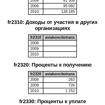
2008
81 308
2009
95 092
2010
128 185
fr2310: Доходы от участия в других
организациях
fr2310
aviakoncitotrans
2008
2009
2010
fr2320: Проценты к получению
fr2320
aviakoncitotrans
2008
263
2009
726
2010
1 152
fr2330: Проценты к уплате