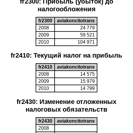
fr2300: Прибыль (убыток) до
налогообложения
fr2300
aviakoncitotrans
2008
24 779
2009
59 521
2010
104 971
fr2410: Текущий налог на прибыль
fr2410
aviakoncitotrans
2008
14 575
2009
15 979
2010
14 799
fr2430: Изменение отложенных
налоговых обязательств
fr2430
aviakoncitotrans
2008