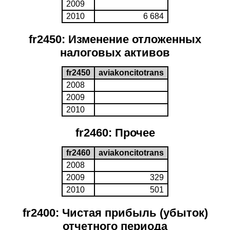
2009
2010
6 684
fr2450: Изменение отложенных
налоговых активов
fr2450
aviakoncitotrans
2008
2009
2010
fr2460: Прочее
fr2460
aviakoncitotrans
2008
2009
329
2010
501
fr2400: Чистая прибыль (убыток)
отчетного периода