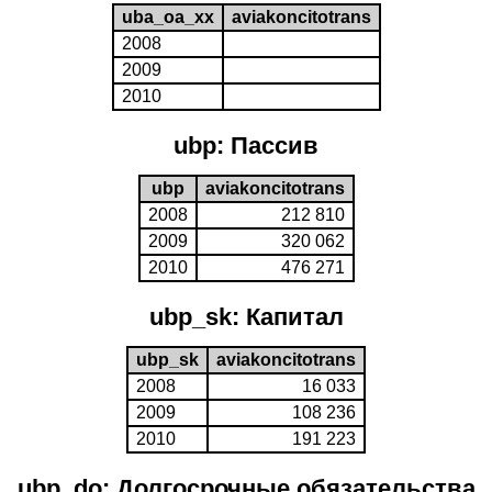
uba_oa_xx
aviakoncitotrans
2008
2009
2010
ubp: Пассив
ubp
aviakoncitotrans
2008
212 810
2009
320 062
2010
476 271
ubp_sk: Капитал
ubp_sk
aviakoncitotrans
2008
16 033
2009
108 236
2010
191 223
ubp_do: Долгосрочные обязательства