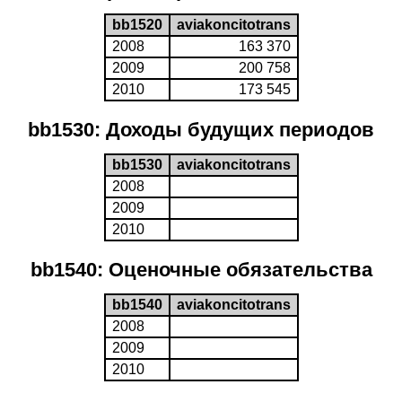
bb1520
aviakoncitotrans
2008
163 370
2009
200 758
2010
173 545
bb1530: Доходы будущих периодов
bb1530
aviakoncitotrans
2008
2009
2010
bb1540: Оценочные обязательства
bb1540
aviakoncitotrans
2008
2009
2010