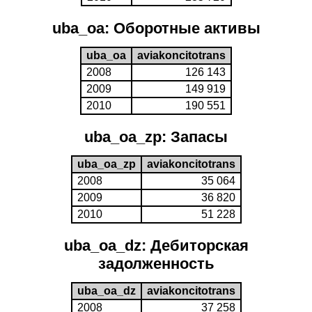
uba_oa: Оборотные активы
uba_oa
aviakoncitotrans
2008
126 143
2009
149 919
2010
190 551
uba_oa_zp: Запасы
uba_oa_zp
aviakoncitotrans
2008
35 064
2009
36 820
2010
51 228
uba_oa_dz: Дебиторская
задолженность
uba_oa_dz
aviakoncitotrans
2008
37 258