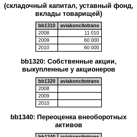
(складочный капитал, уставный фонд,
вклады товарищей)
bb1310
aviakoncitotrans
2008
11 010
2009
60 000
2010
60 000
bb1320: Собственные акции,
выкупленные у акционеров
bb1320
aviakoncitotrans
2008
2009
2010
bb1340: Переоценка внеоборотных
активов
bb1340
aviakoncitotrans