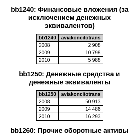
bb1240: Финансовые вложения (за
исключением денежных
эквивалентов)
bb1240
aviakoncitotrans
2008
2 908
2009
10 798
2010
5 988
bb1250: Денежные средства и
денежные эквиваленты
bb1250
aviakoncitotrans
2008
50 913
2009
14 486
2010
16 293
bb1260: Прочие оборотные активы