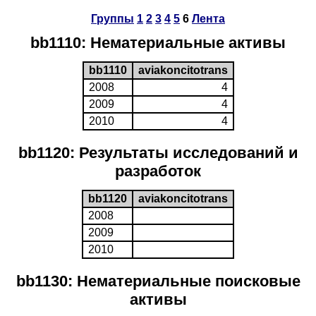
Группы
1
2
3
4
5
6
Лента
bb1110: Нематериальные активы
bb1110
aviakoncitotrans
2008
4
2009
4
2010
4
bb1120: Результаты исследований и
разработок
bb1120
aviakoncitotrans
2008
2009
2010
bb1130: Нематериальные поисковые
активы