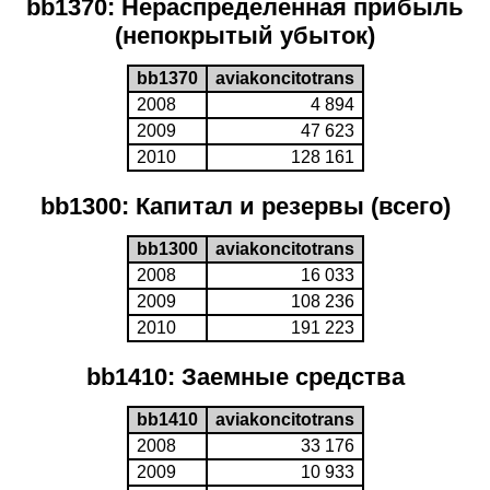
bb1370: Нераспределенная прибыль
(непокрытый убыток)
bb1370
aviakoncitotrans
2008
4 894
2009
47 623
2010
128 161
bb1300: Капитал и резервы (всего)
bb1300
aviakoncitotrans
2008
16 033
2009
108 236
2010
191 223
bb1410: Заемные средства
bb1410
aviakoncitotrans
2008
33 176
2009
10 933