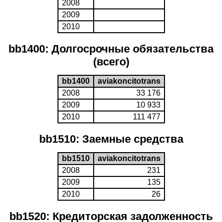
2008
2009
2010
bb1400: Долгосрочные обязательства
(всего)
bb1400
aviakoncitotrans
2008
33 176
2009
10 933
2010
111 477
bb1510: Заемные средства
bb1510
aviakoncitotrans
2008
231
2009
135
2010
26
bb1520: Кредиторская задолженность