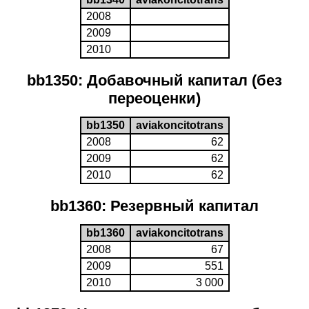
2008
2009
2010
bb1350: Добавочный капитал (без
переоценки)
bb1350
aviakoncitotrans
2008
62
2009
62
2010
62
bb1360: Резервный капитал
bb1360
aviakoncitotrans
2008
67
2009
551
2010
3 000