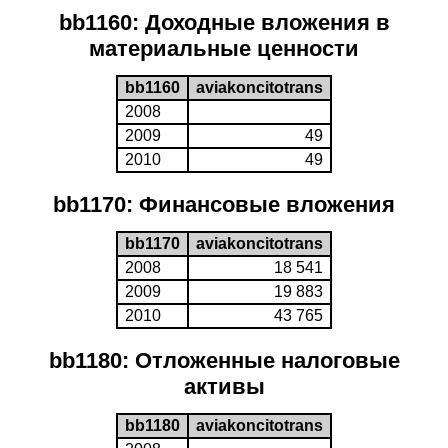
bb1160: Доходные вложения в
материальные ценности
bb1160
aviakoncitotrans
2008
2009
49
2010
49
bb1170: Финансовые вложения
bb1170
aviakoncitotrans
2008
18 541
2009
19 883
2010
43 765
bb1180: Отложенные налоговые
активы
bb1180
aviakoncitotrans