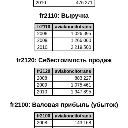
2010
476 271
fr2110: Выручка
fr2110
aviakoncitotrans
2008
1 026 395
2009
1 266 060
2010
2 219 500
fr2120: Себестоимость продаж
fr2120
aviakoncitotrans
2008
883 227
2009
1 075 461
2010
1 947 895
fr2100: Валовая прибыль (убыток)
fr2100
aviakoncitotrans
2008
143 168